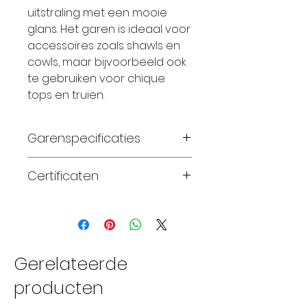
uitstraling met een mooie
glans. Het garen is ideaal voor
accessoires zoals shawls en
cowls, maar bijvoorbeeld ook
te gebruiken voor chique
tops en truien.
Garenspecificaties
75% zuivere merinowol
Certificaten
en 25% zijde
handgeverfd
Standard 100 OEKO-TEX®
DK gewicht
naalddikte 3.50-4.00mm
182 meter per streng van
Gerelateerde
100 gram
producten
20-24 steken x 28