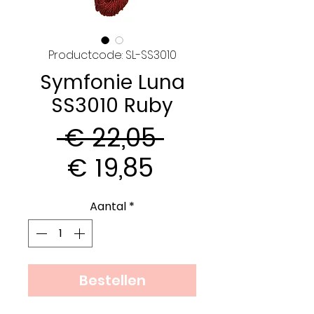
Productcode: SL-SS3010
Symfonie Luna
SS3010 Ruby
Normale
 € 22,05 
Verkoopprijs
prijs
€ 19,85
Aantal
*
Bestellen