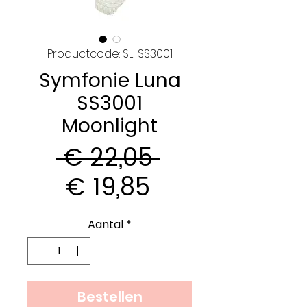
Productcode: SL-SS3001
Symfonie Luna
SS3001
Moonlight
Normale
 € 22,05 
Verkoopprijs
prijs
€ 19,85
Aantal
*
Bestellen