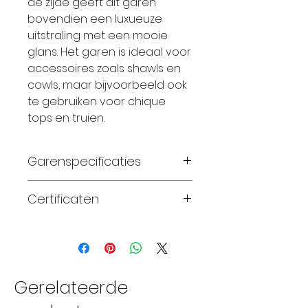
de zijde geeft dit garen
bovendien een luxueuze
uitstraling met een mooie
glans. Het garen is ideaal voor
accessoires zoals shawls en
cowls, maar bijvoorbeeld ook
te gebruiken voor chique
tops en truien.
Garenspecificaties
75% zuivere merinowol
Certificaten
en 25% zijde
handgeverfd
Standard 100 OEKO-TEX®
DK gewicht
naalddikte 3.50-4.00mm
182 meter per streng van
Gerelateerde
100 gram