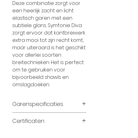
Deze combinatie zorgt voor
een heerlijk zacht en licht
elastisch garen met een
subtiele glans. Symfonie Diva
zorgt ervoor dat kantbreiwerk
extra mooi tot zijn recht komt,
maar uiteraard is het geschikt
voor allerlei soorten
breitechnieken. Het is perfect
om te gebruiken voor
bijvoorbeeld shawls en
omslagdoeken.
Garenspecificaties
75% zuivere superwash
Certificaten
merinowol en 25% zijde
handgeverfd
Standard 100 OEKO-TEX®