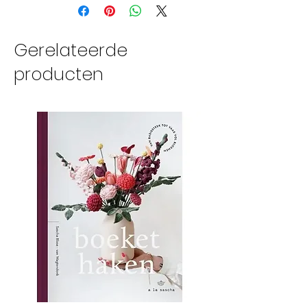
lace gewicht
naalddikte 1.25-2.25mm
780 meter per cake van
Gerelateerde
100 gram
producten
33-40 steken meet 10cm
handwas