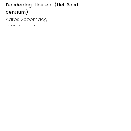
Donderdag: Houten (Het Rond
centrum)
Adres: Spoorhaag
3393 AB Houten
Van 8:00 tot 14:00
Vrijdag: Amstelveen (Stadshart)
Adres: Rembrandthof
1181 ZL Amstelveen
Van 8:00 tot 17:00
Zaterdag: Nieuwegein (City Plaza)
Adres: Raadstede 2
3431 HA Nieuwegein
Van 8:00 tot 17:00
Klanten informatie