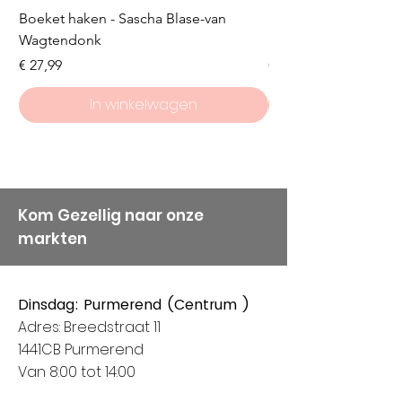
Boeket haken - Sascha Blase-van
Scheepjes Big Darlin
Wagtendonk
Lakeside
Prijs
Prijs
€ 27,99
€ 8,50
In winkelwagen
Kom Gezellig naar onze
markten
Dinsdag: Purmerend (Centrum )
Adres: Breedstraat 11
1441CB Purmerend
Van 8:00 tot 14:00