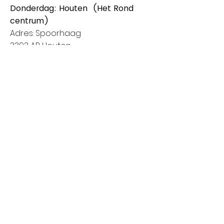
Donderdag: Houten (Het Rond
centrum)
Adres: Spoorhaag
3393 AB Houten
Van 8:00 tot 14:00
Vrijdag: Amstelveen (Stadshart)
Adres: Rembrandthof
1181 ZL Amstelveen
Van 8:00 tot 17:00
Zaterdag: Nieuwegein (City Plaza)
Adres: Raadstede 2
3431 HA Nieuwegein
Van 8:00 tot 17:00
Klanten informatie