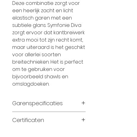
Deze combinatie zorgt voor
een heerlijk zacht en licht
elastisch garen met een
subtiele glans. Symfonie Diva
zorgt ervoor dat kantbreiwerk
extra mooi tot zijn recht komt,
maar uiteraard is het geschikt
voor allerlei soorten
breitechnieken. Het is perfect
om te gebruiken voor
bijvoorbeeld shawls en
omslagdoeken.
Garenspecificaties
75% zuivere superwash
Certificaten
merinowol en 25% zijde
handgeverfd
Standard 100 OEKO-TEX®