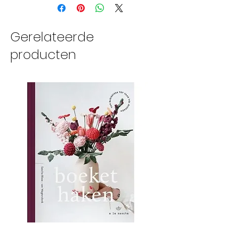
lace gewicht
naalddikte 1.25-2.25mm
780 meter per cake van
Gerelateerde
100 gram
producten
33-40 steken meet 10cm
handwas