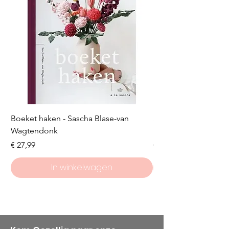
gemêleerde tinten
(semisolid)
geleverd per 1 streng
Boeket haken - Sascha Blase-van
Scheepjes Big Darlin
Wagtendonk
Lakeside
Prijs
Prijs
€ 27,99
€ 8,50
In winkelwagen