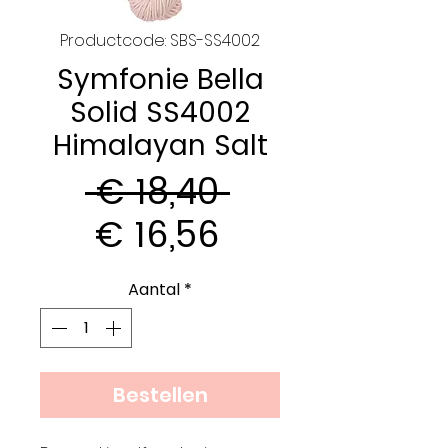
Productcode: SBS-SS4002
Symfonie Bella
Solid SS4002
Himalayan Salt
Normale
 € 18,40 
Verkoopprijs
prijs
€ 16,56
Aantal
*
Bestellen