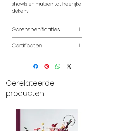
shawls en mutsen tot heerlijke
dekens.
Garenspecificaties
100% zuivere superwash
Certificaten
merinowol
handgeverfd
Standard 100 OEKO-TEX®
worsted gewicht
naalddikte 4.00-5.50mm
165 meter per streng van
Gerelateerde
100 gram
producten
16-22 steken naalden
meet 10cm
machinewasbaar tot
maximaal 30°C (koud)
33 verschillende licht