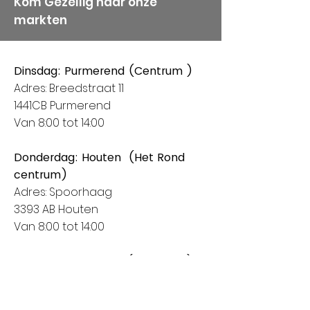
Kom Gezellig naar onze
markten
Dinsdag: Purmerend (Centrum )
Adres: Breedstraat 11
1441CB Purmerend
Van 8:00 tot 14:00
Donderdag: Houten (Het Rond
centrum)
Adres: Spoorhaag
3393 AB Houten
Van 8:00 tot 14:00
Vrijdag: Amstelveen (Stadshart)
Adres: Rembrandthof
1181 ZL Amstelveen