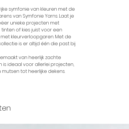
165 meter pe
rijke symfonie van kleuren met de
16-22 steken
ens van Symfonie Yarns. Laat je
machinewasb
reëer unieke projecten met
tinten of kies juist voor een
(koud)
t met kleurverloopgaren. Met de
33 verschill
lectie is er altijd één die past bij
tinten (semis
geleverd per
gemaakt van heerlijk zachte
is ideaal voor allerlei projecten,
 mutsen tot heerlijke dekens.
ten