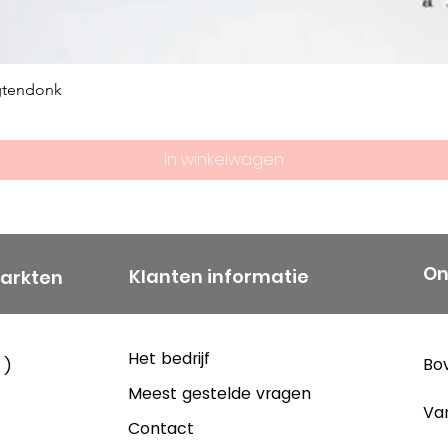
gtendonk
In winkelwagen
On
Klanten informatie
markten
Het bedrijf
Bov
 )
Meest gestelde vragen
Va
Contact