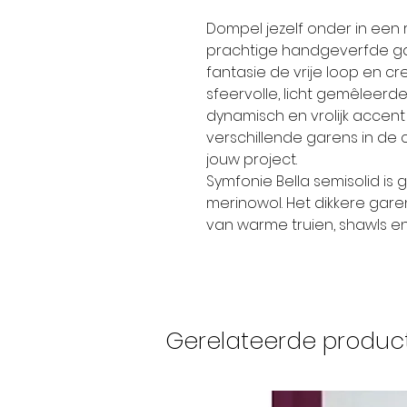
Dompel jezelf onder in een 
prachtige handgeverfde gar
fantasie de vrije loop en c
sfeervolle, licht gemêleerde 
dynamisch en vrolijk accen
verschillende garens in de col
jouw project.
Symfonie Bella semisolid is 
merinowol. Het dikkere garen 
van warme truien, shawls en
Gerelateerde produc