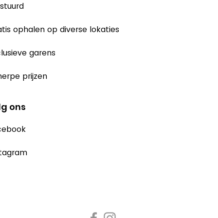
stuurd
tis ophalen op diverse lokaties
lusieve garens
erpe prijzen
lg ons
cebook
stagram