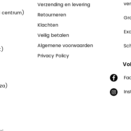
ver
Verzending en levering
d centrum)
Retourneren
Gra
Klachten
Exc
Veilig betalen
Algemene voorwaarden
Sch
t)
Privacy Policy
Vo
Fa
aza)
In