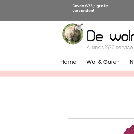
Boven €75,- gratis
verzenden!
Al sinds 1976 service
Home
Wol & Garen
N