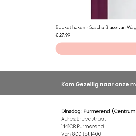
Boeket haken - Sascha Blase-van Wa
Prijs
€ 27,99
Kom Gezellig naar onze 
Dinsdag: Purmerend (Centrum
Adres: Breedstraat 11
1441CB Purmerend
Van 8:00 tot 14:00