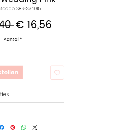
tcode: SBS-SS4015
Normale
Verkoopprijs
,40 
€ 16,56
prijs
Aantal
*
tellen
ties
 superwash merinowol
d
icht
OEKO-TEX®
.00-5.50mm