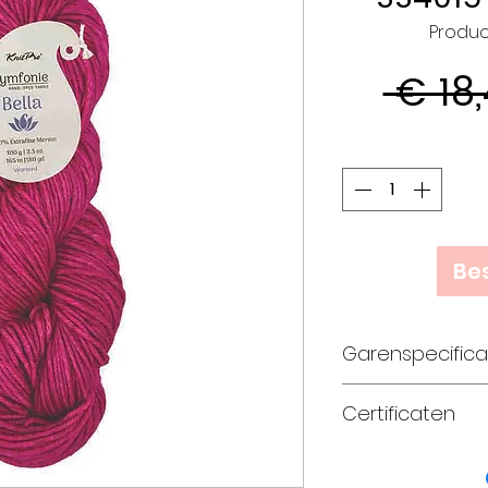
Produc
 € 18
Bes
Garenspecifica
100% zuivere
Certificaten
handgeverf
worsted gew
Standard 100 
naalddikte 4