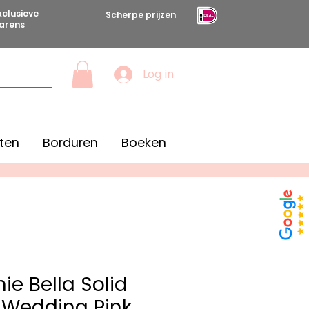
xclusieve
Scherpe prijzen
arens
Log in
ten
Borduren
Boeken
ie Bella Solid
 Wedding Pink