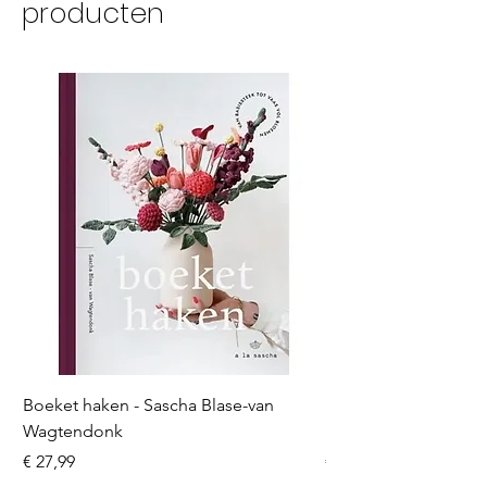
producten
Boeket haken - Sascha Blase-van
Scheepjes Big Darlin
Wagtendonk
Lakeside
Prijs
Prijs
€ 27,99
€ 8,50