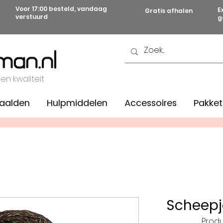
Voor 17:00 besteld, vandaag
E
Gratis afhalen
verstuurd
g
 en kwaliteit
aalden
Hulpmiddelen
Accessoires
Pakket
Scheepj
Produ