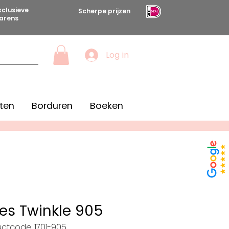
xclusieve
Scherpe prijzen
arens
Log in
ten
Borduren
Boeken
es Twinkle 905
ctcode: 1701-905