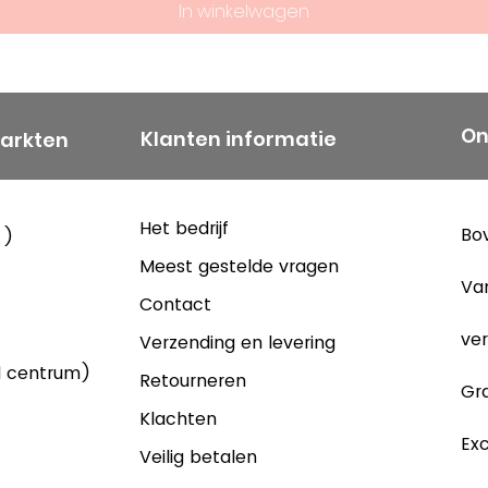
In winkelwagen
On
Klanten informatie
markten
Het bedrijf
Bov
 )
Meest gestelde vragen
Va
Contact
ver
Verzending en levering
d centrum)
Retourneren
Gra
Klachten
Exc
Veilig betalen