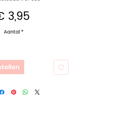
Prijs
€ 3,95
Aantal
*
tellen