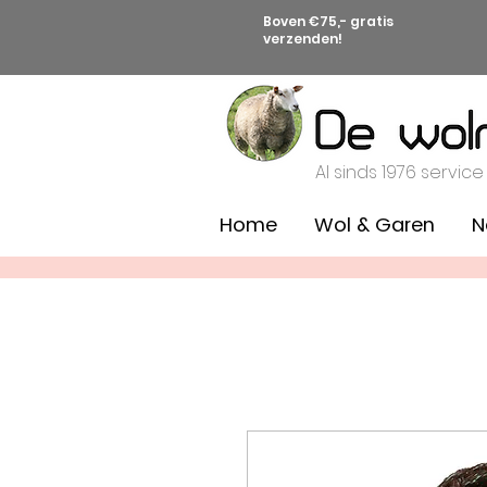
Boven €75,- gratis
verzenden!
Al sinds 1976 service
Home
Wol & Garen
N