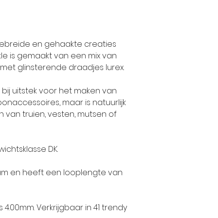
gebreide en gehaakte creaties
kle is gemaakt van een mix van
t met glinsterende draadjes lurex.
 bij uitstek voor het maken van
onaccessoires, maar is natuurlijk
 van truien, vesten, mutsen of
wichtsklasse DK.
am en heeft een looplengte van
 4.00mm. Verkrijgbaar in 41 trendy