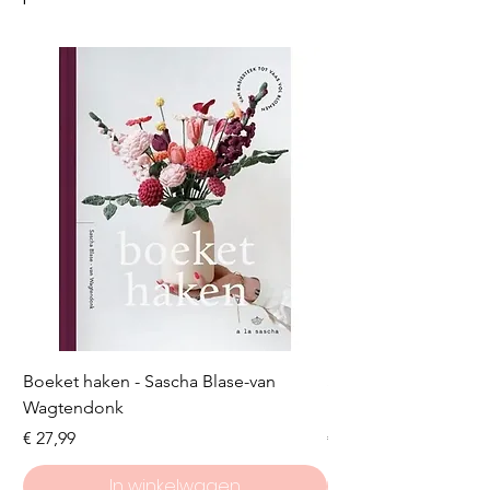
Boeket haken - Sascha Blase-van
Scheepjes Big Darlin
Wagtendonk
Lakeside
Prijs
Prijs
€ 27,99
€ 8,50
In winkelwagen