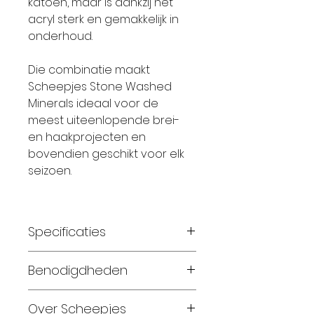
katoen, maar is dankzij het
acryl sterk en gemakkelijk in
onderhoud.
Die combinatie maakt
Scheepjes Stone Washed
Minerals ideaal voor de
meest uiteenlopende brei-
en haakprojecten en
bovendien geschikt voor elk
seizoen.
Specificaties
Materiaal:
78% katoen, 22%
Benodigdheden
acryl
Gewicht:
50 gram
Maat 56-62:
2 bollen
Over Scheepjes