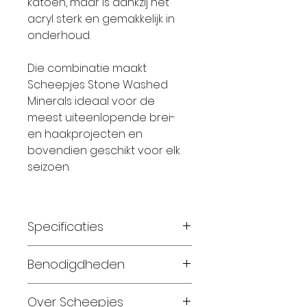
katoen, maar is dankzij het
acryl sterk en gemakkelijk in
onderhoud.
Die combinatie maakt
Scheepjes Stone Washed
Minerals ideaal voor de
meest uiteenlopende brei-
en haakprojecten en
bovendien geschikt voor elk
seizoen.
Specificaties
Materiaal:
78% katoen, 22%
Benodigdheden
acryl
Gewicht:
50 gram
Maat 56-62:
2 bollen
Over Scheepjes