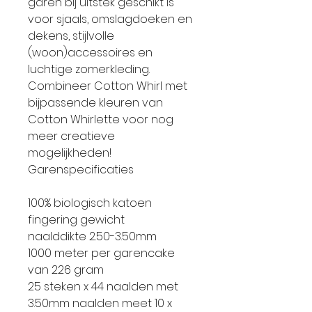
garen bij uitstek geschikt is
voor sjaals, omslagdoeken en
dekens, stijlvolle
(woon)accessoires en
luchtige zomerkleding.
Combineer Cotton Whirl met
bijpassende kleuren van
Cotton Whirlette voor nog
meer creatieve
mogelijkheden!
Garenspecificaties
100% biologisch katoen
fingering gewicht
naalddikte 2.50-3.50mm
1000 meter per garencake
van 226 gram
25 steken x 44 naalden met
3.50mm naalden meet 10 x