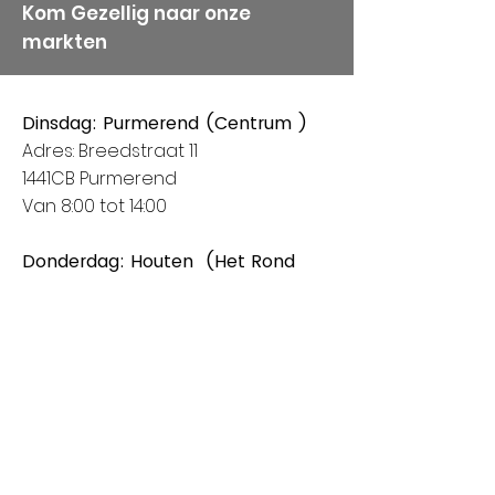
Kom Gezellig naar onze
markten
Dinsdag: Purmerend (Centrum )
Adres: Breedstraat 11
1441CB Purmerend
Van 8:00 tot 14:00
Donderdag: Houten (Het Rond
centrum)
Adres: Spoorhaag
3393 AB Houten
Van 8:00 tot 14:00
Vrijdag: Amstelveen (Stadshart)
Adres: Rembrandthof
1181 ZL Amstelveen