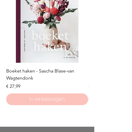
Boeket haken - Sascha Blase-van
Scheepjes Big Darlin
Wagtendonk
Lakeside
Prijs
Prijs
€ 27,99
€ 8,50
In winkelwagen