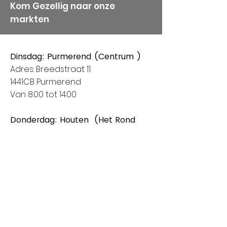
Kom Gezellig naar onze
markten
Dinsdag: Purmerend (Centrum )
Adres: Breedstraat 11
1441CB Purmerend
Van 8:00 tot 14:00
Donderdag: Houten (Het Rond
centrum)
Adres: Spoorhaag
3393 AB Houten
Van 8:00 tot 14:00
Vrijdag: Amstelveen (Stadshart)
Adres: Rembrandthof
1181 ZL Amstelveen