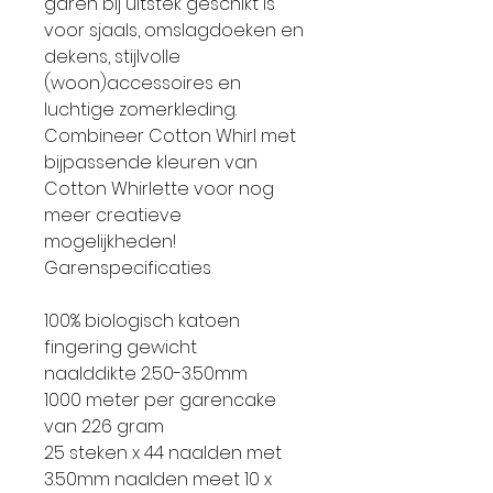
garen bij uitstek geschikt is
voor sjaals, omslagdoeken en
dekens, stijlvolle
(woon)accessoires en
luchtige zomerkleding.
Combineer Cotton Whirl met
bijpassende kleuren van
Cotton Whirlette voor nog
meer creatieve
mogelijkheden!
Garenspecificaties
100% biologisch katoen
fingering gewicht
naalddikte 2.50-3.50mm
1000 meter per garencake
van 226 gram
25 steken x 44 naalden met
3.50mm naalden meet 10 x