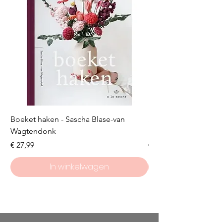
Boeket haken - Sascha Blase-van
Scheepjes Big Darlin
Wagtendonk
Lakeside
Prijs
Prijs
€ 27,99
€ 8,50
In winkelwagen