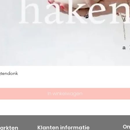
gtendonk
In winkelwagen
On
Klanten informatie
markten