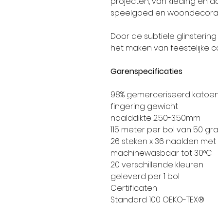
projecten, van kleding en a
speelgoed en woondecorat
Door de subtiele glinsterin
het maken van feestelijke
Garenspecificaties
98% gemerceriseerd katoen,
fingering gewicht
naalddikte 2.50-3.50mm
115 meter per bol van 50 gr
26 steken x 36 naalden met
machinewasbaar tot 30°C
20 verschillende kleuren
geleverd per 1 bol
Certificaten
Standard 100 OEKO-TEX®