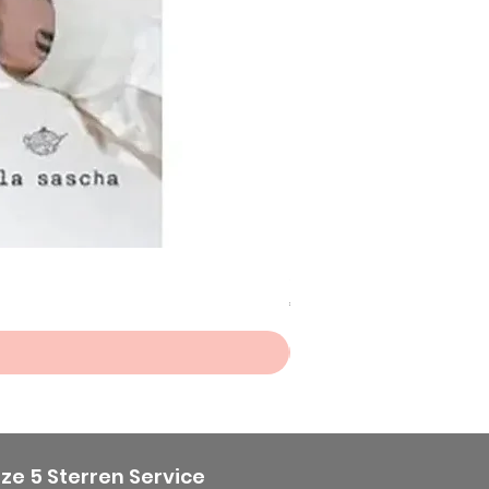
Scheepjes Big Darling Sp
Prijs
€ 8,50
ze 5 Sterren Service