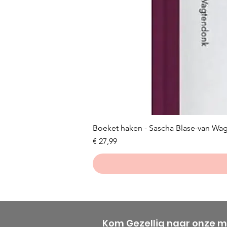
Boeket haken - Sascha Blase-van Wa
Prijs
€ 27,99
Kom Gezellig naar onze 