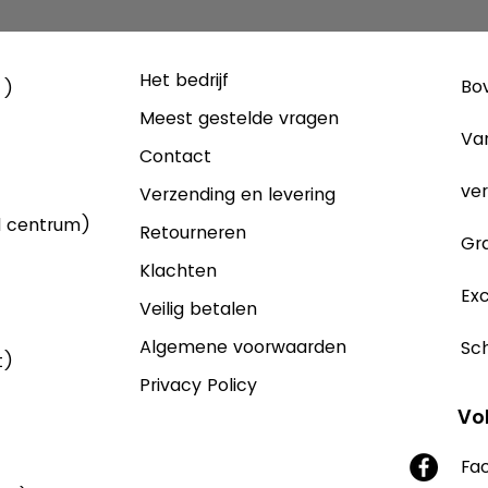
Het bedrijf
Bov
 )
Meest gestelde vragen
Va
Contact
ver
Verzending en levering
d centrum)
Retourneren
Gra
Klachten
Exc
Veilig betalen
Algemene voorwaarden
Sch
t)
Privacy Policy
Vo
Fa