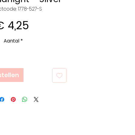
tcode: 1778-527-S
Prijs
€ 4,25
Aantal
*
tellen