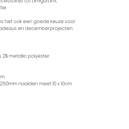
ccessoires tot amigurumi,
ie.
g is het ook een goede keuze voor
 cadeaus en decemberprojecten.
 2% metallic polyester
am
 2.50mm naalden meet 10 x 10cm