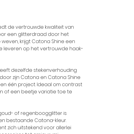
dt de vertrouwde kwaliteit van
Door een glitterdraad door het
weven, krijgt Catona Shine een
n te leveren op het vertrouwde haak-
 heeft dezelfde stekenverhouding
door zijn Catona en Catona Shine
en één project. Ideaal om contrast
 of een beetje variatie toe te
, goud- of regenboogglitter is
en bestaande Catona-kleur.
t zich uitstekend voor allerlei