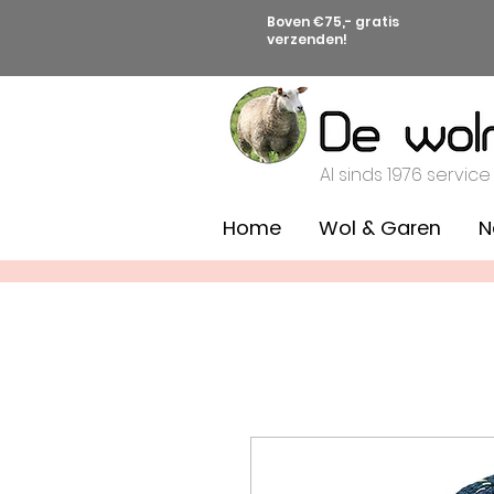
Boven €75,- gratis
verzenden!
Al sinds 1976 service
Home
Wol & Garen
N