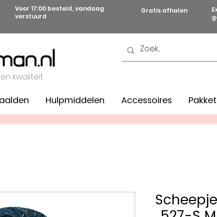
Voor 17:00 besteld, vandaag
E
Gratis afhalen
verstuurd
g
 en kwaliteit
aalden
Hulpmiddelen
Accessoires
Pakket
Scheepje
527-S Mi