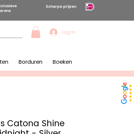
xclusieve
Scherpe prijzen
arens
Log in
ten
Borduren
Boeken
s Catona Shine
dnight - Silver