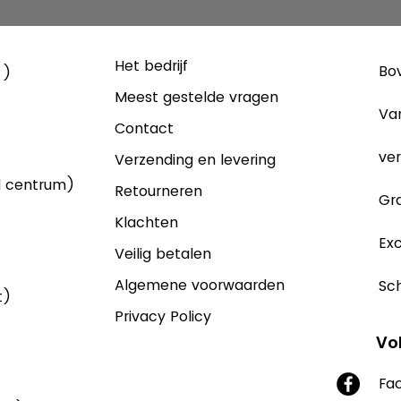
Het bedrijf
Bov
 )
Meest gestelde vragen
Va
Contact
ver
Verzending en levering
d centrum)
Retourneren
Gra
Klachten
Exc
Veilig betalen
Algemene voorwaarden
Sch
t)
Privacy Policy
Vo
Fa