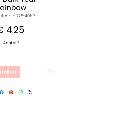
Rainbow
tcode: 1778-401-R
Prijs
€ 4,25
Aantal
*
tellen