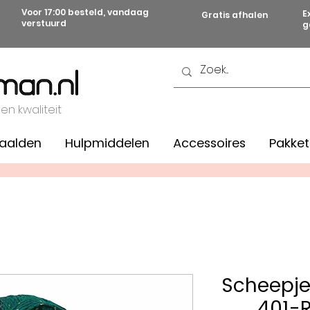
Voor 17:00 besteld, vandaag
E
Gratis afhalen
verstuurd
g
 en kwaliteit
aalden
Hulpmiddelen
Accessoires
Pakket
Scheepje
401-R