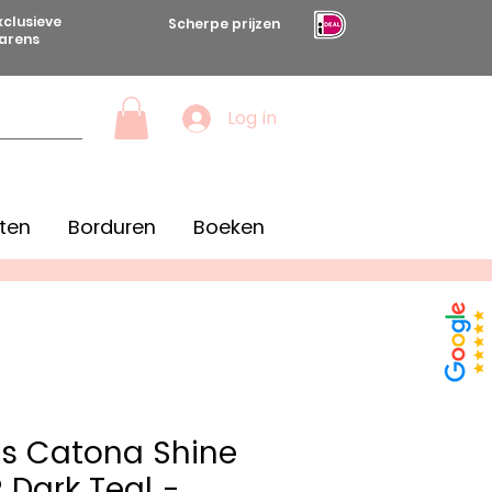
xclusieve
Scherpe prijzen
arens
Log in
ten
Borduren
Boeken
s Catona Shine
 Dark Teal -