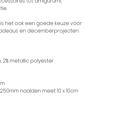
ccessoires tot amigurumi,
ie.
g is het ook een goede keuze voor
 cadeaus en decemberprojecten.
 2% metallic polyester
am
 2.50mm naalden meet 10 x 10cm