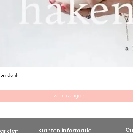
gtendonk
In winkelwagen
On
Klanten informatie
markten