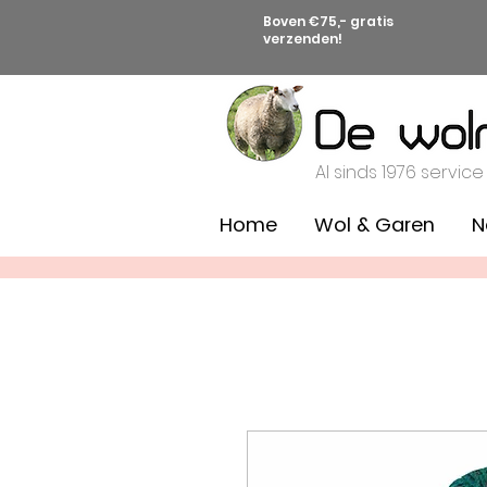
Boven €75,- gratis
verzenden!
Al sinds 1976 service
Home
Wol & Garen
N