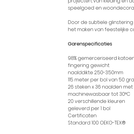
projecten, van kleding en a
speelgoed en woondecorat
Door de subtiele glinsterin
het maken van feestelijke
Garenspecificaties
98% gemerceriseerd katoen,
fingering gewicht
naalddikte 2.50-3.50mm
115 meter per bol van 50 gr
26 steken x 36 naalden met
machinewasbaar tot 30°C
20 verschillende kleuren
geleverd per 1 bol
Certificaten
Standard 100 OEKO-TEX®