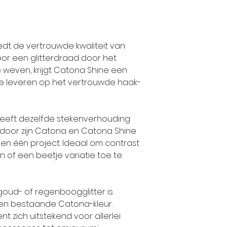
dt de vertrouwde kwaliteit van
Door een glitterdraad door het
weven, krijgt Catona Shine een
n te leveren op het vertrouwde haak-
 heeft dezelfde stekenverhouding
door zijn Catona en Catona Shine
en één project. Ideaal om contrast
 of een beetje variatie toe te
, goud- of regenboogglitter is
en bestaande Catona-kleur.
t zich uitstekend voor allerlei