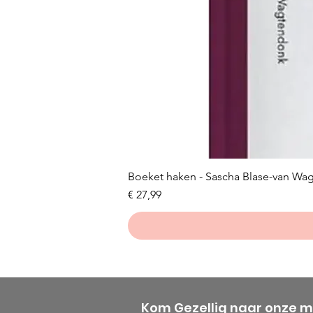
Boeket haken - Sascha Blase-van Wa
Prijs
€ 27,99
Kom Gezellig naar onze 