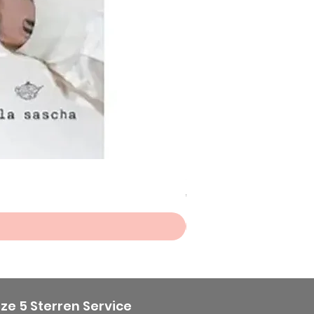
Scheepjes Big Darling Sp
Prijs
€ 8,50
ze 5 Sterren Service