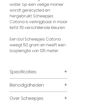
water op een veilige manier
wordt gerecycled en
hergebruikt. Scheepjes
Catona is verkrijgbaar in maar
liefst 113 verschillende kleuren.
Een bol Scheepjes Catona
weegt 50 gram en heeft een
looplengte van 125 meter.
Specificaties
Materiaal: 100 % katoen
Benodigdheden
Gewicht: 50 gram
Looplengte: 125 meter
Maat 56-62: 2 bollen
Over Scheepjes
Breinaalden: 3 – 3,5
Maat 68-74: 4 bollen
Haaknaalden: 3 – 3,5
Maat 80-86: 4 bollen