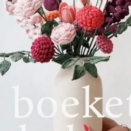
Steven van Sc
wolkammer, met
dienst. De boe
naar Dirk Steve
door kammers e
De gekamde wo
de omgeving 
wol in het bedr
geweven. In de
groeide Wolbed
gestaag, tot het
de oprichting, 
had. De naam v
ondertussen in
vrouw en wedu
hun 17-jarige z