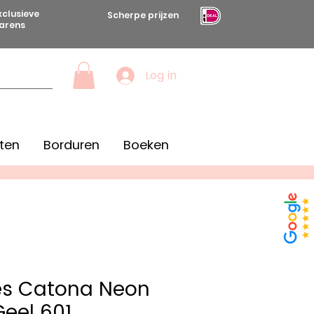
xclusieve
Scherpe prijzen
arens
Log in
ten
Borduren
Boeken
es Catona Neon
eel 601