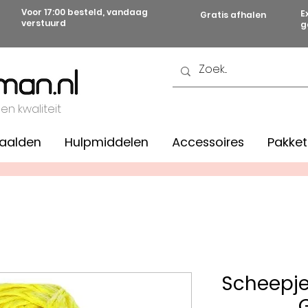
Voor 17:00 besteld, vandaag
E
Gratis afhalen
verstuurd
g
 en kwaliteit
aalden
Hulpmiddelen
Accessoires
Pakket
Scheepj
G