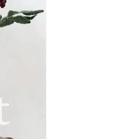
huppen werkzaam als
 dertien knechten in
ren brachten de ruwe wol
n die de wol kocht en
n wassers liet bewerken.
l werd door vrouwen uit
gesponnen, waarna de
ijf werd geverfd en
 jaren die volgden
rijf Van Schuppen
 in 1885, bijna 100 jaar na
zo’n 300 mensen in dienst
an het bedrijf was
 1855, nadat de tweede
we van Dirk Steven en
oon de leiding over het