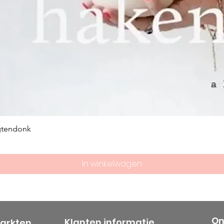
bedrijf overnam
‘Weduwe D.S Va
De overgang va
industrie verli
19e eeuw geleid
kwamen steeds
de jaren 30 va
ondanks de we
crisis, flink ge
productiegebo
gtendonk
een kantoorgeb
ook de naam S
In winkelwagen
geïntroduceer
Wereldoorlog g
gestaag door; in
honderdvijftigj
bedrijf zelfs he
On
Klanten informatie
markten