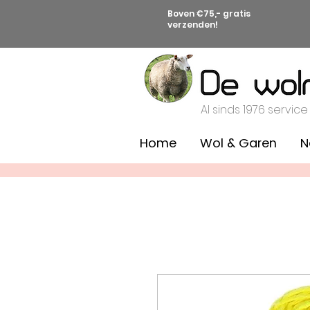
Boven €75,- gratis
verzenden!
Al sinds 1976 service
Home
Wol & Garen
N