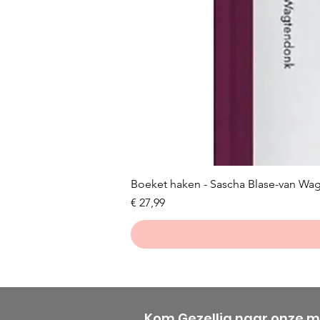
Boeket haken - Sascha Blase-van Wa
Prijs
€ 27,99
Kom Gezellig naar onze 