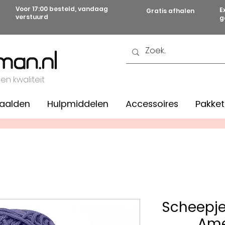
Voor 17:00 besteld, vandaag
E
Gratis afhalen
verstuurd
g
 en kwaliteit
aalden
Hulpmiddelen
Accessoires
Pakket
Scheepj
Ame