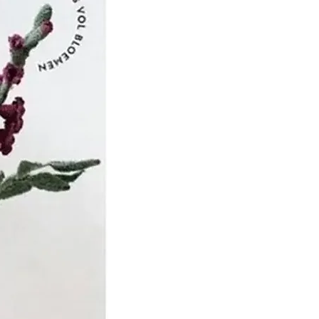
huppen werkzaam als
 dertien knechten in
ren brachten de ruwe wol
n die de wol kocht en
n wassers liet bewerken.
l werd door vrouwen uit
gesponnen, waarna de
ijf werd geverfd en
 jaren die volgden
rijf Van Schuppen
 in 1885, bijna 100 jaar na
zo’n 300 mensen in dienst
an het bedrijf was
 1855, nadat de tweede
we van Dirk Steven en
oon de leiding over het