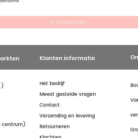
gtendonk
het hoogtepunt
mensen voor Sc
was in de 15 jaa
In winkelwagen
uitgebreid en 
Een nieuwe sta
De kentering k
van de jaren 60
On
Klanten informatie
markten
stegen snel, b
aantal jaren ac
jaar. Deze stij
Het bedrijf
Bov
 )
niet worden ber
Meest gestelde vragen
werd de vijfd
Va
Contact
doorgevoerd, 
daalde. De jar
ver
Verzending en levering
serieuze moeil
d centrum)
Retourneren
Gra
producten uit 
Klachten