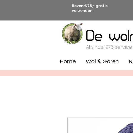
Boven €75,- gratis
verzenden!
Al sinds 1976 service
Home
Wol & Garen
N