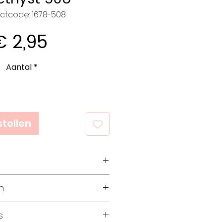
ctcode: 1678-508
Prijs
€ 2,95
Aantal
*
tellen
% katoen
n
ram
5 meter
ollen
s
 3,5
ollen