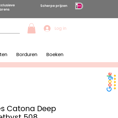
xclusieve
Scherpe prijzen
arens
Log in
ten
Borduren
Boeken
es Catona Deep
thyst 508