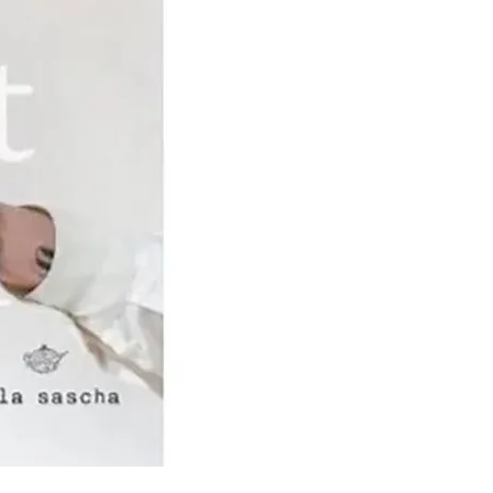
en, gewijzigd in
n Schuppen en Zoon’.
n huisnijverheid naar
ep de tweede helft van de
elijk en voorspoedig. Er
 meer machines en in
n de 20e eeuw er,
reldwijde economische
ïnvesteerd in nieuwe
uwen, magazijnruimte en
ouw. In deze jaren werd
cheepjeswol
d. Na de Tweede
roeide het bedrijf
 1949, bij het
arige bestaan, kreeg het
t predicaat Koninklijk. Op