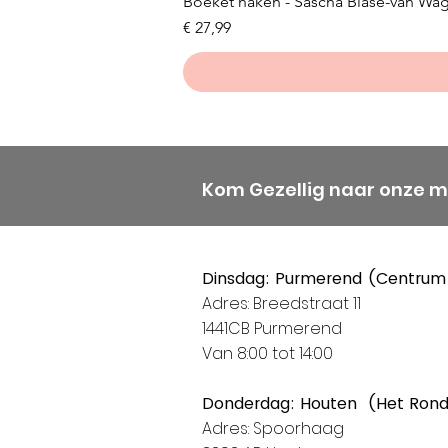
Boeket haken - Sascha Blase-van Wa
Prijs
€ 27,99
Kom Gezellig naar onze 
Dinsdag: Purmerend (Centrum
Adres: Breedstraat 11
1441CB Purmerend
Van 8:00 tot 14:00
Donderdag: Houten (Het Ron
Adres: Spoorhaag