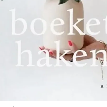
bedrijf overnam
‘Weduwe D.S Va
De overgang va
industrie verli
19e eeuw geleid
kwamen steeds
de jaren 30 va
ondanks de we
crisis, flink ge
productiegebo
een kantoorgeb
ook de naam S
geïntroduceer
Wereldoorlog g
gestaag door; in
honderdvijftigj
bedrijf zelfs he