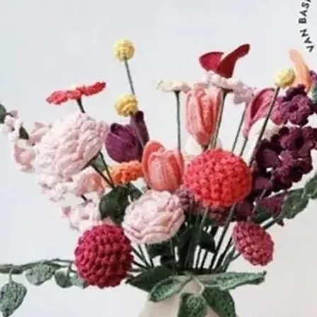
Steven van Sc
wolkammer, met
dienst. De boe
naar Dirk Steve
door kammers e
De gekamde wo
de omgeving 
wol in het bedr
geweven. In de
groeide Wolbed
gestaag, tot het
de oprichting, 
had. De naam v
ondertussen in
vrouw en wedu
hun 17-jarige z