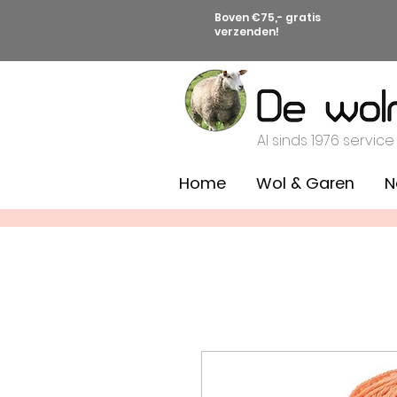
Boven €75,- gratis
verzenden!
Al sinds 1976 service
Home
Wol & Garen
N