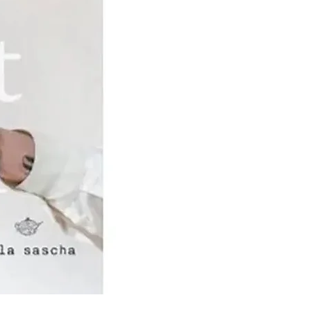
en, gewijzigd in
n Schuppen en Zoon’.
n huisnijverheid naar
ep de tweede helft van de
elijk en voorspoedig. Er
 meer machines en in
n de 20e eeuw er,
reldwijde economische
ïnvesteerd in nieuwe
uwen, magazijnruimte en
ouw. In deze jaren werd
cheepjeswol
d. Na de Tweede
roeide het bedrijf
 1949, bij het
arige bestaan, kreeg het
t predicaat Koninklijk. Op