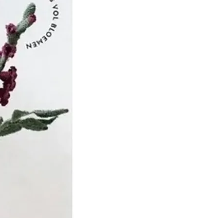
huppen werkzaam als
 dertien knechten in
ren brachten de ruwe wol
n die de wol kocht en
n wassers liet bewerken.
l werd door vrouwen uit
gesponnen, waarna de
ijf werd geverfd en
 jaren die volgden
rijf Van Schuppen
 in 1885, bijna 100 jaar na
zo’n 300 mensen in dienst
an het bedrijf was
 1855, nadat de tweede
we van Dirk Steven en
oon de leiding over het