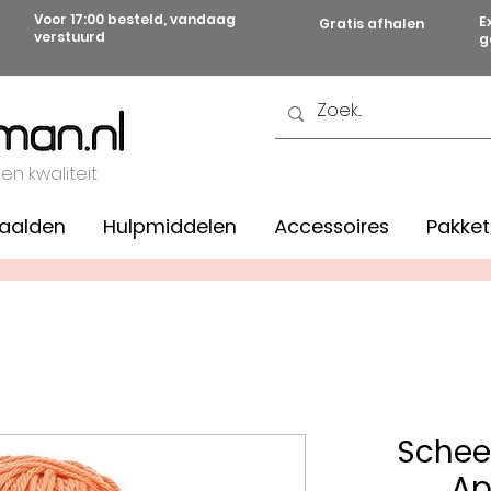
Voor 17:00 besteld, vandaag
E
Gratis afhalen
verstuurd
g
 en kwaliteit
aalden
Hulpmiddelen
Accessoires
Pakket
Schee
Ap