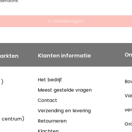
gtendonk
het hoogtepunt
mensen voor Sc
was in de 15 jaa
In winkelwagen
uitgebreid en 
Een nieuwe sta
De kentering k
van de jaren 60
On
Klanten informatie
markten
stegen snel, b
aantal jaren ac
jaar. Deze stij
Het bedrijf
Bov
 )
niet worden ber
Meest gestelde vragen
werd de vijfd
Va
Contact
doorgevoerd, 
daalde. De jar
ver
Verzending en levering
serieuze moeil
d centrum)
Retourneren
Gra
producten uit 
Klachten