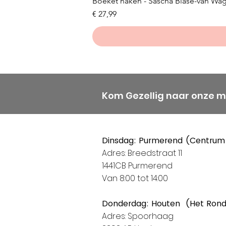
Boeket haken - Sascha Blase-van Wa
Prijs
€ 27,99
Kom Gezellig naar onze 
Dinsdag: Purmerend (Centrum
Adres: Breedstraat 11
1441CB Purmerend
Van 8:00 tot 14:00
Donderdag: Houten (Het Ron
Adres: Spoorhaag