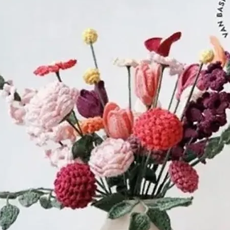
Steven van Sc
wolkammer, met
dienst. De boe
naar Dirk Steve
door kammers e
De gekamde wo
de omgeving 
wol in het bedr
geweven. In de
groeide Wolbed
gestaag, tot het
de oprichting, 
had. De naam v
ondertussen in
vrouw en wedu
hun 17-jarige z