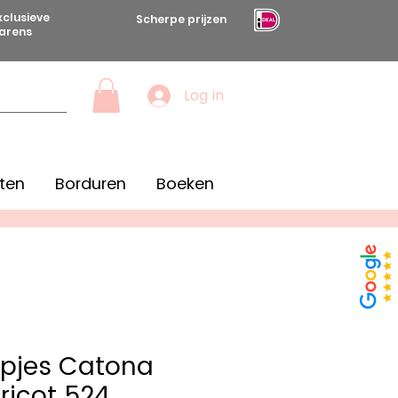
xclusieve
Scherpe prijzen
arens
Log in
ten
Borduren
Boeken
pjes Catona
ricot 524