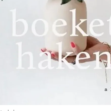
bedrijf overnam
‘Weduwe D.S Va
De overgang va
industrie verli
19e eeuw geleid
kwamen steeds
de jaren 30 va
ondanks de we
crisis, flink ge
productiegebo
een kantoorgeb
ook de naam S
geïntroduceer
Wereldoorlog g
gestaag door; in
honderdvijftigj
bedrijf zelfs he