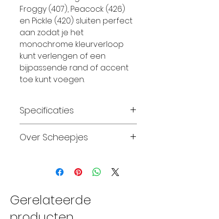
Froggy (407), Peacock (426)
en Pickle (420) sluiten perfect
aan zodat je het
monochrome kleurverloop
kunt verlengen of een
bijpassende rand of accent
toe kunt voegen.
Specificaties
Materiaal:
100 % Polyester
Over Scheepjes
Gewicht:
150 gram
Looplengte:
90 meter
Sinds 2010, na
Breinaalden:
8,0 - 10.0 mm
tweeëntwintig jaar stilte,
Haaknaalden:
8,0 - 10.0 mm
kunnen we weer
Wassen:
wasmachine 40 C
handwerken met garens
Gerelateerde
Proeflapje:
breedte 8
van Scheepjeswol. Over de
producten