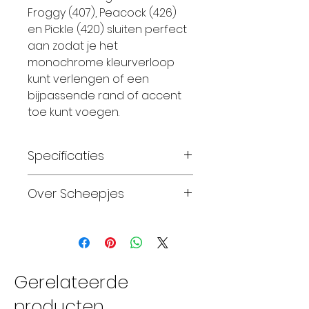
Froggy (407), Peacock (426)
en Pickle (420) sluiten perfect
aan zodat je het
monochrome kleurverloop
kunt verlengen of een
bijpassende rand of accent
toe kunt voegen.
Specificaties
Materiaal:
100 % Polyester
Over Scheepjes
Gewicht:
150 gram
Looplengte:
90 meter
Sinds 2010, na
Breinaalden:
8,0 - 10.0 mm
tweeëntwintig jaar stilte,
Haaknaalden:
8,0 - 10.0 mm
kunnen we weer
Wassen:
wasmachine 40 C
handwerken met garens
Gerelateerde
Proeflapje:
breedte 8
van Scheepjeswol. Over de
producten