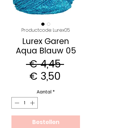
Productcode: Lurex05
Lurex Garen
Aqua Blauw 05
Normale
 € 4,45 
Verkoopprijs
prijs
€ 3,50
Aantal
*
Bestellen