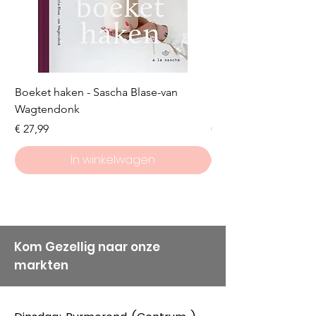
Boeket haken - Sascha Blase-van
Scheepjes Big Darlin
Wagtendonk
Lakeside
Prijs
Prijs
€ 27,99
€ 8,50
In winkelwagen
Kom Gezellig naar onze
markten