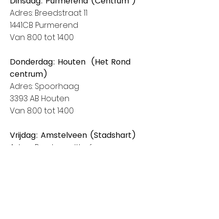
Dinsdag: Purmerend (Centrum )
Adres: Breedstraat 11
1441CB Purmerend
Van 8:00 tot 14:00
Donderdag: Houten (Het Rond
centrum)
Adres: Spoorhaag
3393 AB Houten
Van 8:00 tot 14:00
Vrijdag: Amstelveen (Stadshart)
Adres: Rembrandthof
1181 ZL Amstelveen
Van 8:00 tot 17:00
Zaterdag: Nieuwegein (City Plaza)
Adres: Raadstede 2