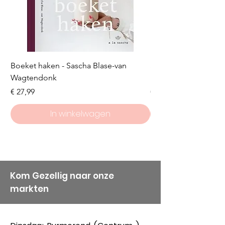
Boeket haken - Sascha Blase-van
Scheepjes Big Darlin
Wagtendonk
Lakeside
Prijs
Prijs
€ 27,99
€ 8,50
In winkelwagen
Kom Gezellig naar onze
markten