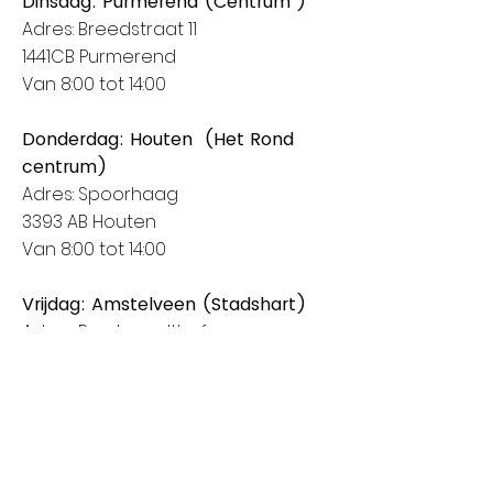
Dinsdag: Purmerend (Centrum )
Adres: Breedstraat 11
1441CB Purmerend
Van 8:00 tot 14:00
Donderdag: Houten (Het Rond
centrum)
Adres: Spoorhaag
3393 AB Houten
Van 8:00 tot 14:00
Vrijdag: Amstelveen (Stadshart)
Adres: Rembrandthof
1181 ZL Amstelveen
Van 8:00 tot 17:00
Zaterdag: Nieuwegein (City Plaza)
Adres: Raadstede 2