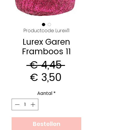
Productcode: Lurex11
Lurex Garen
Framboos 11
Normale
 € 4,45 
Verkoopprijs
prijs
€ 3,50
Aantal
*
Bestellen