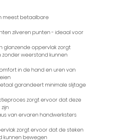
vertelt je graa
producten, bedri
en meest betaalbare
KnitPro staat b
capaciteiten, K
nten zilveren punten - ideaal voor
technologie in
fijne breinaal
 en glanzende oppervlak zorgt
accessoires te
en zonder weerstand kunnen
markt voor bre
Als gevolg daa
comfort in de hand en uren van
voorrecht om a
reien
taal garandeert minimale slijtage
haakgereedsch
Europese en in
ctieproces zorgt ervoor dat deze
KnitPro produc
zijn
50 landen over
eaus van ervaren handwerksters
en we zijn erke
groeiende merk
ervlak zorgt ervoor dat de steken
gebied van bre
nd kunnen bewegen