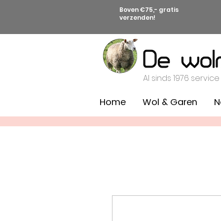
Boven €75,- gratis
verzenden!
Al sinds 1976 service
Home
Wol & Garen
N