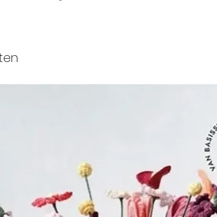
De kernovertuigi
beste manier 
te stellen, is d
en van hen te 
ten
Daarom hebben
een internatio
breiers en haak
breinaalden en
waarvan ze zek
voldoen aan de
en haak kunst
ervaringsniveau