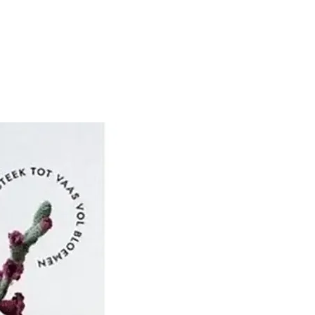
ng bij KnitPro is dat de
om onze klanten tevreden
oor naar hen te luisteren
leren.
 ze, met de hulp van
naal adviespanel van
sters, een reeks
 haaknaalden ontwikkeld
er weten dat ze zullen
 behoeften van alle brei
enaars, ongeacht hun
.