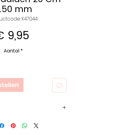
.50 mm
uctcode: K47044
Prijs
€ 9,95
Aantal
*
tellen
op het bedrijf, het
 vakmanschap. KnitPro