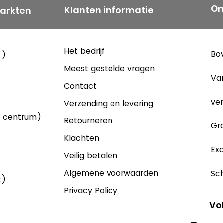
On
Klanten informatie
markten
Het bedrijf
Bov
 )
Meest gestelde vragen
Va
Contact
ver
Verzending en levering
d centrum)
Retourneren
Gra
Klachten
Exc
Veilig betalen
Algemene voorwaarden
Sch
t)
Privacy Policy
Vo