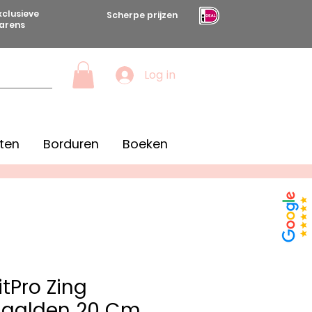
xclusieve
Scherpe prijzen
arens
Log in
ten
Borduren
Boeken
itPro Zing
naalden 20 Cm