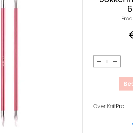
6
Prod
Bes
Over KnitPro
KnitPro is trots 
ontwerp en het