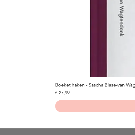
Boeket haken - Sascha Blase-van Wa
Prijs
€ 27,99