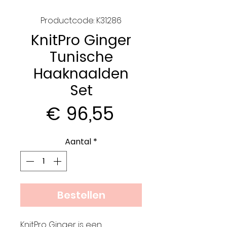
Productcode: K31286
KnitPro Ginger
Tunische
Haaknaalden
Set
Prijs
€ 96,55
Aantal
*
Bestellen
KnitPro Ginger is een