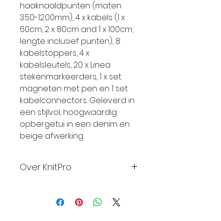
haaknaaldpunten (maten
3.50-12.00mm), 4 x kabels (1 x
60cm, 2 x 80cm and 1 x 100cm;
lengte inclusief punten), 8
kabelstoppers, 4 x
kabelsleutels, 20 x Linea
stekenmarkeerders, 1 x set
magneten met pen en 1 set
kabelconnectors. Geleverd in
een stijlvol, hoogwaardig
opbergetui in een denim en
beige afwerking.
Over KnitPro
KnitPro is trots op het
bedrijf, het ontwerp en het
vakmanschap. KnitPro