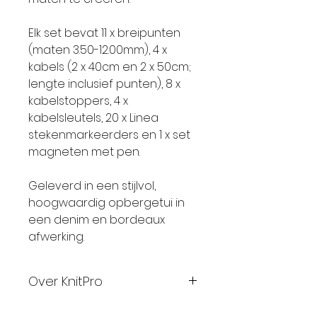
Elk set bevat 11 x breipunten
(maten 3.50-12.00mm), 4 x
kabels (2 x 40cm en 2 x 50cm;
lengte inclusief punten), 8 x
kabelstoppers, 4 x
kabelsleutels, 20 x Linea
stekenmarkeerders en 1 x set
magneten met pen.
Geleverd in een stijlvol,
hoogwaardig opbergetui in
een denim en bordeaux
afwerking.
Over KnitPro
KnitPro is trots op het