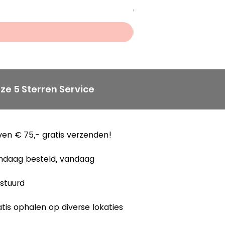
Prijs
€ 8,50
ze 5 Sterren Service
en € 75,- gratis verzenden!
ndaag besteld, vandaag
stuurd
tis ophalen op diverse lokaties