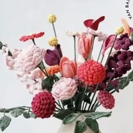
De kernovertuigi
beste manier 
te stellen, is d
en van hen te 
Daarom hebben
een internatio
breiers en haak
breinaalden en
waarvan ze zek
voldoen aan de
en haak kunst
ervaringsniveau