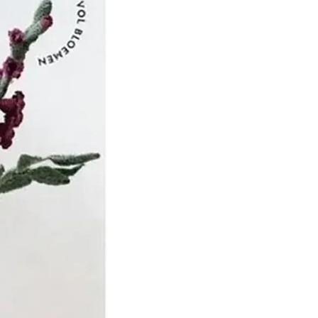
ng bij KnitPro is dat de
om onze klanten tevreden
oor naar hen te luisteren
leren.
 ze, met de hulp van
naal adviespanel van
sters, een reeks
 haaknaalden ontwikkeld
er weten dat ze zullen
 behoeften van alle brei
enaars, ongeacht hun
.