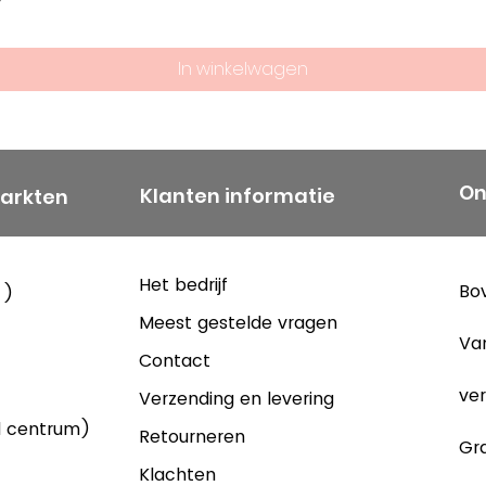
In winkelwagen
On
Klanten informatie
markten
Het bedrijf
Bov
 )
Meest gestelde vragen
Va
Contact
ver
Verzending en levering
d centrum)
Retourneren
Gra
Klachten