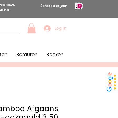
xclusieve
Scherpe prijzen
arens
Log in
ten
Borduren
Boeken
Bamboo Afgaans
 Haaknaald 3.50