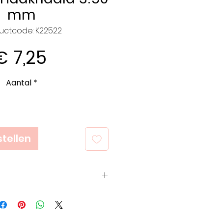
mm
uctcode: K22522
Prijs
€ 7,25
Aantal
*
tellen
op het bedrijf, het
 vakmanschap. KnitPro