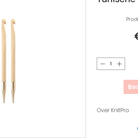
Prod
Bes
Over KnitPro
KnitPro is trots 
ontwerp en het