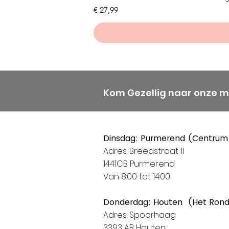
Prijs
€ 27,99
Kom Gezellig naar onze 
Dinsdag: Purmerend (Centrum
Adres: Breedstraat 11
1441CB Purmerend
Van 8:00 tot 14:00
Donderdag: Houten (Het Ron
Adres: Spoorhaag
3393 AB Houten