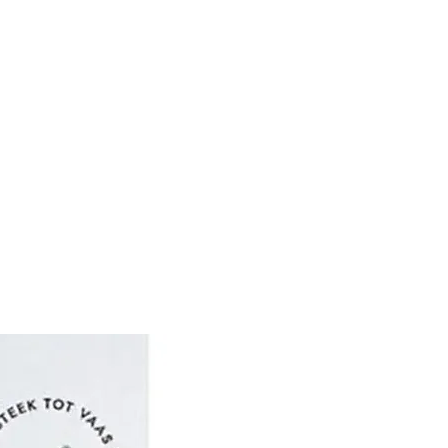
g iets over hun
jf en filosofie.
ekend om zijn industriële
nitPro heeft de
 handen die nodig is om
den, haaknaalden en
 produceren voor de
ien en haken.
rvan hebben ze het
l meer dan 5 jaar brei en
ap te leveren aan de
ternationale markt.
ten worden in meer dan
 de hele wereld verkocht
nd als het snelst
 in Europa op het
i- en haakaccessoires.