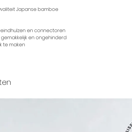
vertelt je graa
producten, bedri
waliteit Japanse bamboe
g
KnitPro staat b
capaciteiten, K
reindhulzen en connectoren
technologie in
gemakkelijk en ongehinderd
fijne breinaal
jk te maken
accessoires te
markt voor bre
Als gevolg daa
voorrecht om a
ten
haakgereedsch
Europese en in
KnitPro produc
50 landen over
en we zijn erke
groeiende merk
gebied van bre