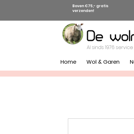
Boven €75,- gratis
verzenden!
Al sinds 1976 service
Home
Wol & Garen
N