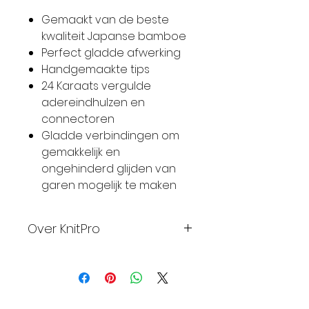
Gemaakt van de beste
kwaliteit Japanse bamboe
Perfect gladde afwerking
Handgemaakte tips
24 Karaats vergulde
adereindhulzen en
connectoren
Gladde verbindingen om
gemakkelijk en
ongehinderd glijden van
garen mogelijk te maken
Over KnitPro
KnitPro is trots op het
bedrijf, het ontwerp en het
vakmanschap. KnitPro