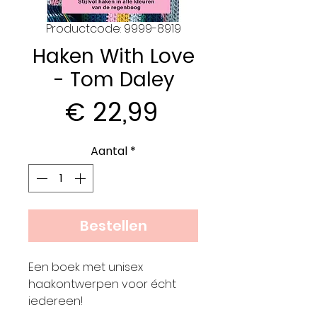
Productcode: 9999-8919
Haken With Love
- Tom Daley
Prijs
€ 22,99
Aantal
*
Bestellen
Een boek met unisex
haakontwerpen voor écht
iedereen!