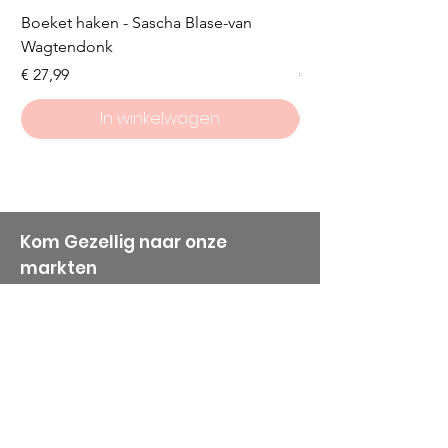
Boeket haken - Sascha Blase-van
Scheepjes Big Darlin
Wagtendonk
Lakeside
Prijs
Prijs
€ 27,99
€ 8,50
In winkelwagen
Kom Gezellig naar onze
markten
Dinsdag: Purmerend (Centrum )
Adres: Breedstraat 11
1441CB Purmerend
Van 8:00 tot 14:00