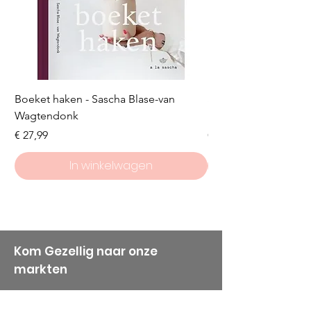
Boeket haken - Sascha Blase-van
Scheepjes Big Darlin
Wagtendonk
Lakeside
Prijs
Prijs
€ 27,99
€ 8,50
In winkelwagen
Kom Gezellig naar onze
markten