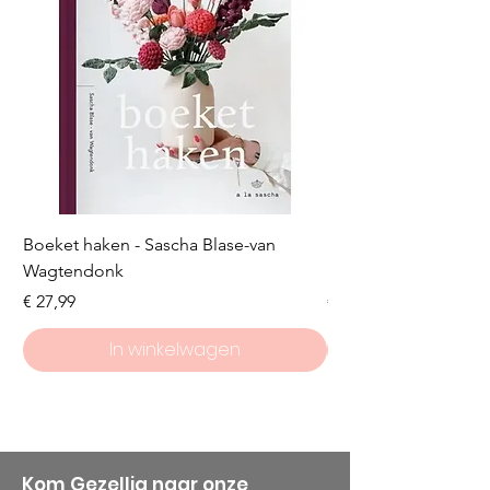
Boeket haken - Sascha Blase-van
Scheepjes Big Darlin
Wagtendonk
Lakeside
Prijs
Prijs
€ 27,99
€ 8,50
In winkelwagen
Kom Gezellig naar onze