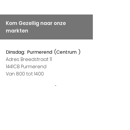
Kom Gezellig naar onze
markten
Dinsdag: Purmerend (Centrum )
Adres: Breedstraat 11
1441CB Purmerend
Van 8:00 tot 14:00
Donderdag: Houten (Het Rond
centrum)
Adres: Spoorhaag
3393 AB Houten
Van 8:00 tot 14:00