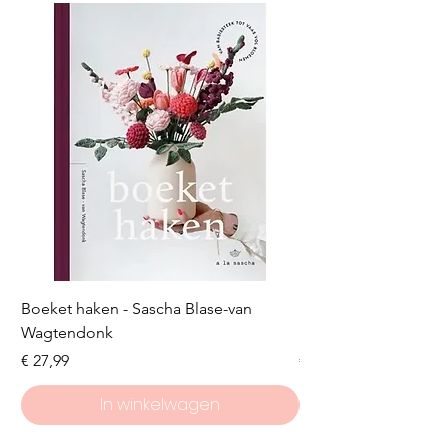
Boeket haken - Sascha Blase-van
Scheepjes Big Darlin
Wagtendonk
Lakeside
Prijs
Prijs
€ 27,99
€ 8,50
In winkelwagen