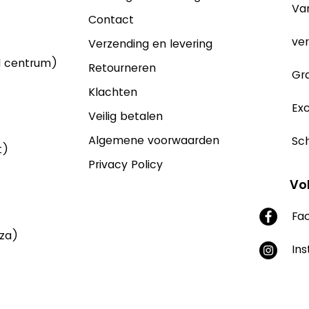
Va
Contact
ver
Verzending en levering
d centrum)
Retourneren
Gra
Klachten
Exc
Veilig betalen
Algemene voorwaarden
Sch
t)
Privacy Policy
Vo
Fa
aza)
In