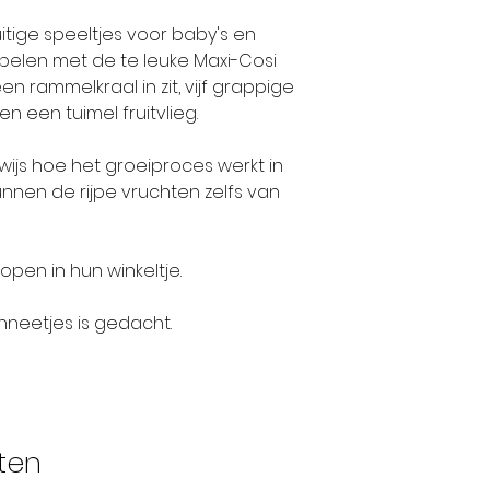
uitige speeltjes voor baby's en
spelen met de te leuke Maxi-Cosi
n rammelkraal in zit, vijf grappige
en een tuimel fruitvlieg.
wijs hoe het groeiproces werkt in
unnen de rijpe vruchten zelfs van
open in hun winkeltje.
neetjes is gedacht.
ten