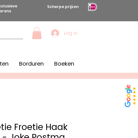
xclusieve
Scherpe prijzen
arens
Log in
ten
Borduren
Boeken
tie Froetie Haak
 - Joke Postma