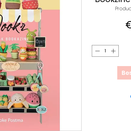
Produc
€
Bes