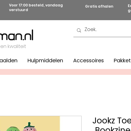
Voor 17:00 besteld, vandaag
E
Gratis afhalen
verstuurd
g
 en kwaliteit
aalden
Hulpmiddelen
Accessoires
Pakket
Jookz Toe
Bookzine