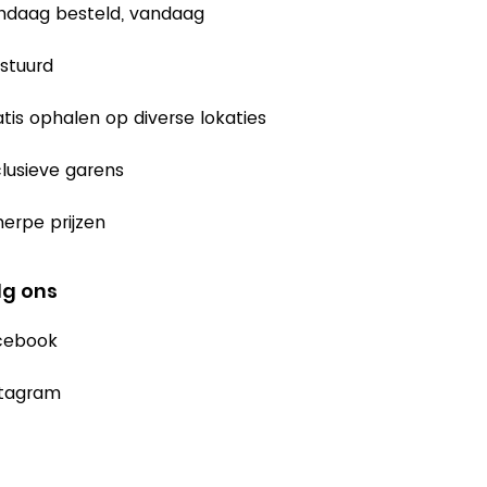
ndaag besteld, vandaag
stuurd
tis ophalen op diverse lokaties
lusieve garens
erpe prijzen
lg ons
cebook
stagram