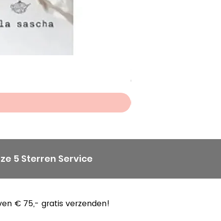
Scheepjes Big Darling Sp
Prijs
€ 8,50
ze 5 Sterren Service
en € 75,- gratis verzenden!