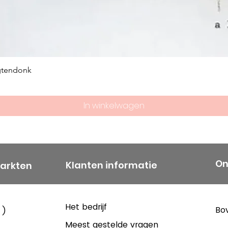
gtendonk
In winkelwagen
On
Klanten informatie
markten
Het bedrijf
Bov
 )
Meest gestelde vragen