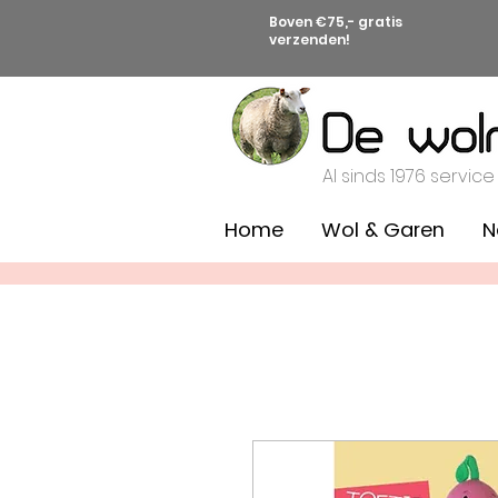
Boven €75,- gratis
verzenden!
Al sinds 1976 service
Home
Wol & Garen
N