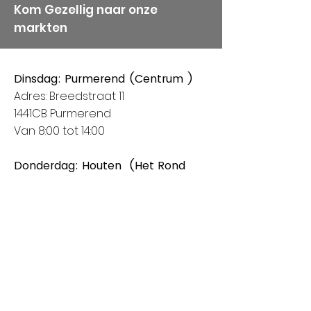
Kom Gezellig naar onze
markten
Dinsdag: Purmerend (Centrum )
Adres: Breedstraat 11
1441CB Purmerend
Van 8:00 tot 14:00
Donderdag: Houten (Het Rond
centrum)
Adres: Spoorhaag
3393 AB Houten
Van 8:00 tot 14:00
Vrijdag: Amstelveen (Stadshart)
Adres: Rembrandthof
1181 ZL Amstelveen