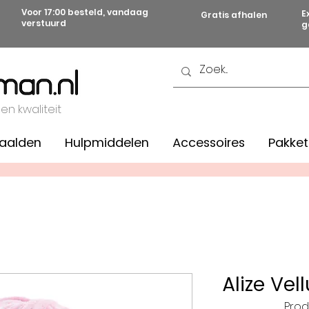
Voor 17:00 besteld, vandaag
E
Gratis afhalen
verstuurd
g
 en kwaliteit
aalden
Hulpmiddelen
Accessoires
Pakket
Alize Vell
Prod