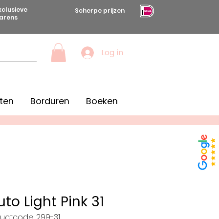
xclusieve
Scherpe prijzen
arens
Log in
ten
Borduren
Boeken
uto Light Pink 31
uctcode: 299-31