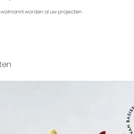
WIJ AANGEVEN W
e-wolman.nl worden al uw projecten
ten