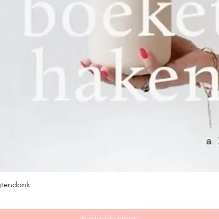
gtendonk
In winkelwagen