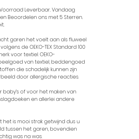
Maat 80-86: 2
standaarden.
Uit Voorraad Leverbaar.. Vandaag
Maat 92-98: 3 
nten Beoordelen ons met 5 Sterren..
Maat 104-110: 4
Alle collectie
..
Maat 116-128: 4
volledig geïnt
Maat 140: 5 bo
volgens de laa
 zacht garen het voelt aan als fluweel
Maat 152: 6 bo
 volgens de OEKO-TEX Standard 100
Maat 164: 6 bo
erk voor textiel. OEKO-
De-wolman.nl ve
speelgoed van textiel, beddengoed
Maat 176: 7 bol
garens omdat Al
toffen die schadelijk kunnen zijn
Maat 36-38: 8 
trend op brei 
beeld door allergische reacties.
Maat 40-42: 10
echte super kwa
Maat 44-46: 12 
produceert.
oor baby’s of voor het maken van
omslagdoeken en allerlei andere
LET OP DE AANTA
Klanten die bi
TRICOTSTEEK, EN
service en kwali
WIJ ZIJN NIET AA
nt het is mooi strak getwijnd dus u
vaandel staan,
ld tussen het garen, bovendien
OF TE WEINIG WO
voor Alize Gare
rachtig was na was.
GEVALLEN KLOPT