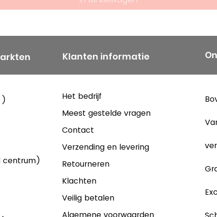
On
Klanten informatie
markten
Het bedrijf
Bov
 )
Meest gestelde vragen
Va
Contact
ver
Verzending en levering
d centrum)
Retourneren
Gra
Klachten
Exc
Veilig betalen
Algemene voorwaarden
Sch