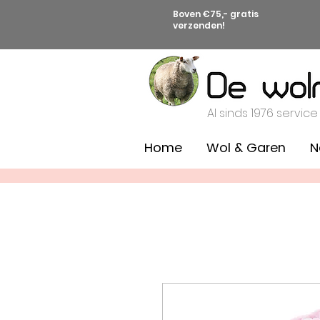
Boven €75,- gratis
verzenden!
Al sinds 1976 service
Home
Wol & Garen
N