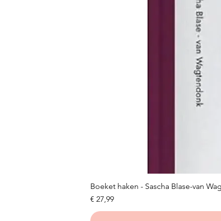
Boeket haken - Sascha Blase-van Wa
Prijs
€ 27,99