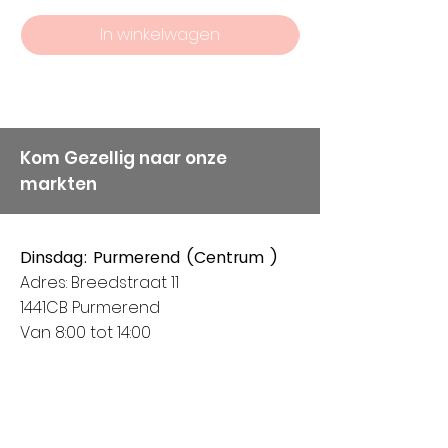
AANTAL BOLLEN WAT WIJ
kwaliteit bij ons hoog in het
In winkelwagen
AANGEVEN WEL.
vaandel staan, vandaar
onze keuze voor Alize
Garens.
Kom Gezellig naar onze
markten
Dinsdag: Purmerend (Centrum )
Adres: Breedstraat 11
1441CB Purmerend
Van 8:00 tot 14:00
Donderdag: Houten (Het Rond
centrum)
Adres: Spoorhaag