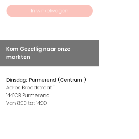
AANTAL BOLLEN WAT WIJ
kwaliteit bij ons hoog in het
In winkelwagen
AANGEVEN WEL.
vaandel staan, vandaar
onze keuze voor Alize
Garens.
Kom Gezellig naar onze
markten
Dinsdag: Purmerend (Centrum )
Adres: Breedstraat 11
1441CB Purmerend
Van 8:00 tot 14:00
Donderdag: Houten (Het Rond
centrum)
Adres: Spoorhaag