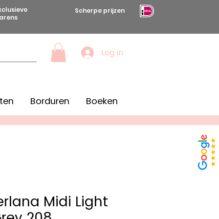
xclusieve
Scherpe prijzen
arens
Log in
ten
Borduren
Boeken
erlana Midi Light
rey 208