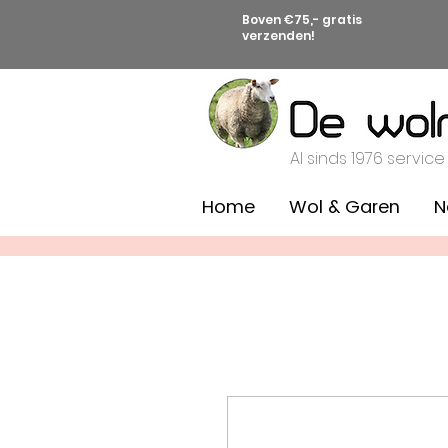
Boven €75,- gratis
verzenden!
Al sinds 1976 service
Home
Wol & Garen
N