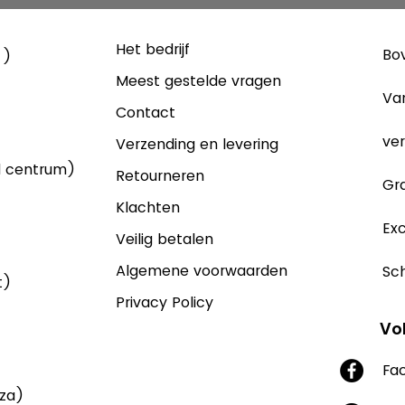
Het bedrijf
Bov
 )
Meest gestelde vragen
Va
Contact
ver
Verzending en levering
d centrum)
Retourneren
Gra
Klachten
Exc
Veilig betalen
Algemene voorwaarden
Sch
t)
Privacy Policy
Vo
Fa
aza)