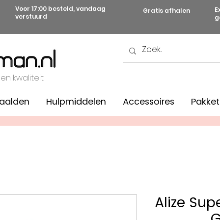
Voor 17:00 besteld, vandaag
E
Gratis afhalen
verstuurd
g
 en kwaliteit
aalden
Hulpmiddelen
Accessoires
Pakket
Alize Sup
G