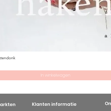
gtendonk
In winkelwagen
On
Klanten informatie
markten