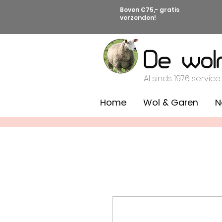
Boven €75,- gratis
verzenden!
Al sinds 1976 service
Home
Wol & Garen
N