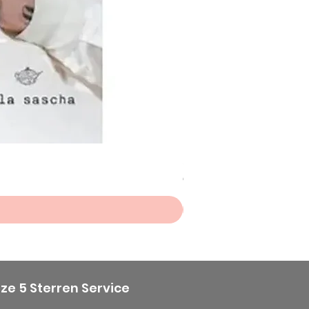
Scheepjes Big Darling Sp
Prijs
€ 8,50
ze 5 Sterren Service