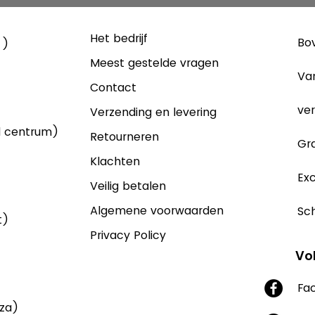
Het bedrijf
Bov
 )
Meest gestelde vragen
Va
Contact
ver
Verzending en levering
d centrum)
Retourneren
Gra
Klachten
Exc
Veilig betalen
Algemene voorwaarden
Sch
t)
Privacy Policy
Vo
Fa
aza)