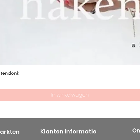
gtendonk
In winkelwagen
On
Klanten informatie
markten