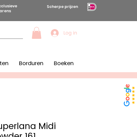
xclusieve
Scherpe prijzen
arens
Log in
ten
Borduren
Boeken
Superlana Midi
wder 161