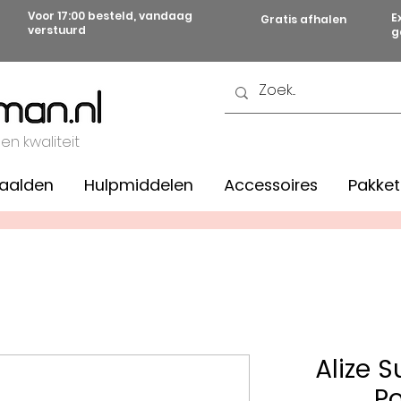
Voor 17:00 besteld, vandaag
E
Gratis afhalen
verstuurd
g
 en kwaliteit
aalden
Hulpmiddelen
Accessoires
Pakket
Alize 
Po