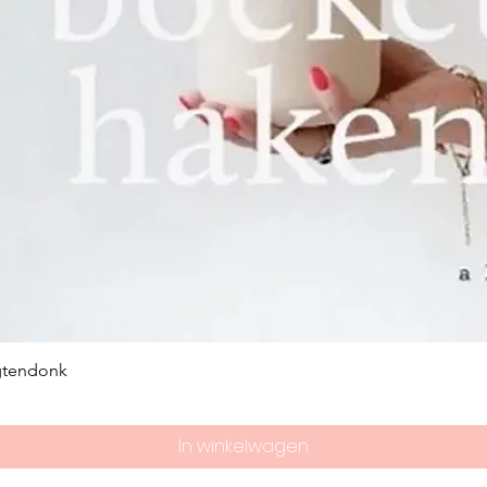
gtendonk
In winkelwagen