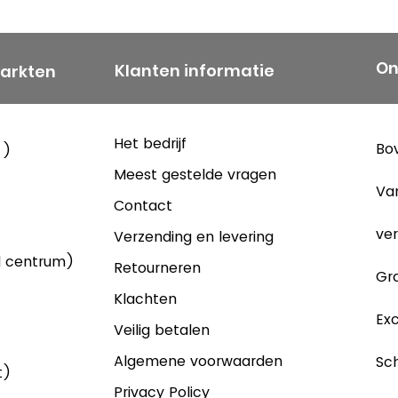
On
Klanten informatie
markten
Het bedrijf
Bov
 )
Meest gestelde vragen
Va
Contact
ver
Verzending en levering
d centrum)
Retourneren
Gra
Klachten
Exc
Veilig betalen
Algemene voorwaarden
Sch
t)
Privacy Policy