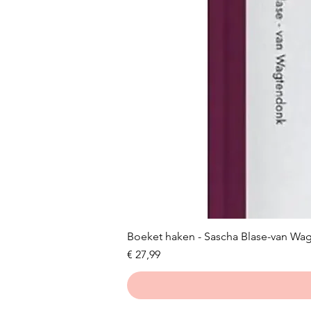
Boeket haken - Sascha Blase-van Wa
Prijs
€ 27,99