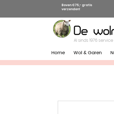
Boven €75,- gratis
verzenden!
Al sinds 1976 service
Home
Wol & Garen
N