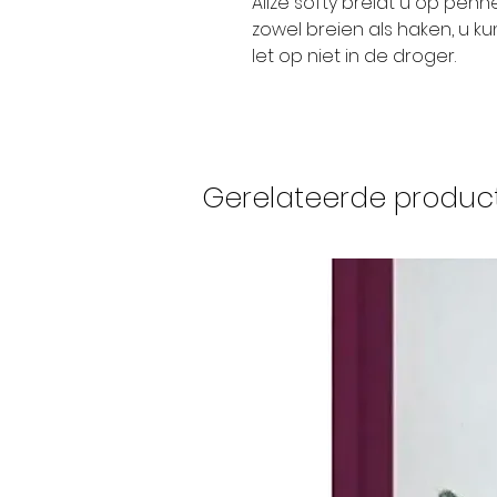
Alize softy breidt u op pen
zowel breien als haken, u 
let op niet in de droger.
Gerelateerde produc