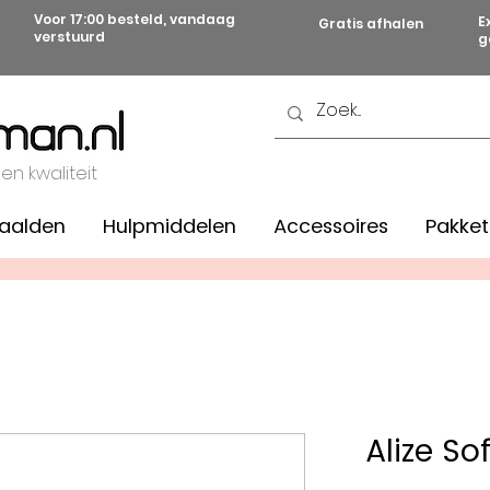
Voor 17:00 besteld, vandaag
E
Gratis afhalen
verstuurd
g
 en kwaliteit
aalden
Hulpmiddelen
Accessoires
Pakket
Alize So