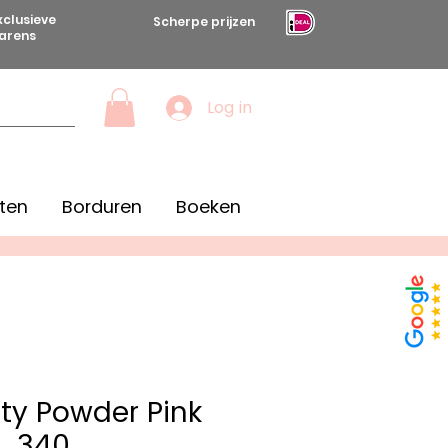
xclusieve
Scherpe prijzen
arens
Log in
ten
Borduren
Boeken
fty Powder Pink
340