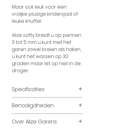
Maar ook leuk voor een
vrolijke pluizige kindersjaal of
leuke knuffel.
Alize softy breidt u op pennen
3 tot 5 mm u kunt met het
garen zowel breien als haken,
u kunt het wassen op 30
graden maar let op niet in de
droger.
Specificaties
Materiaal: 100%
Benodigdheden
micropolyester
Gewicht: 50 gram
Deken 80 x 80 cm 6 bollen
Over Alize Garens
Looplengte: 115 meter
Maat 56-62: 2 bollen