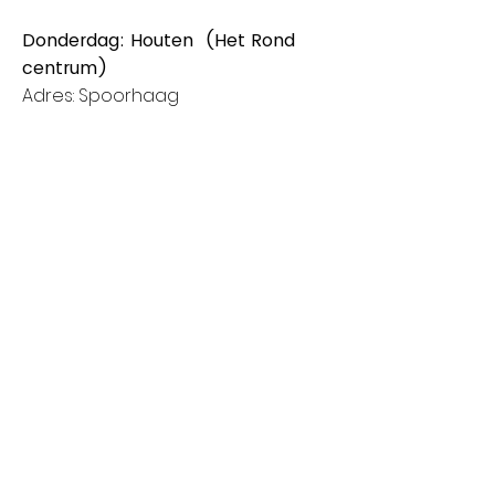
Donderdag: Houten (Het Rond
centrum)
Adres: Spoorhaag
3393 AB Houten
Van 8:00 tot 14:00
Vrijdag: Amstelveen (Stadshart)
Adres: Rembrandthof
1181 ZL Amstelveen
Van 8:00 tot 17:00
Zaterdag: Nieuwegein (City Plaza)
Adres: Raadstede 2
3431 HA Nieuwegein
Van 8:00 tot 17:00