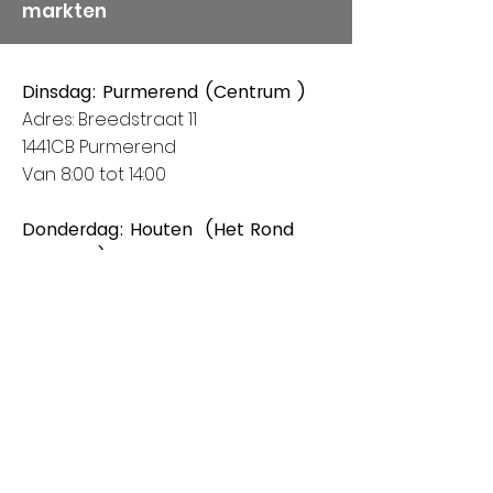
markten
Garens.
Dinsdag: Purmerend (Centrum )
Adres: Breedstraat 11
1441CB Purmerend
Van 8:00 tot 14:00
Donderdag: Houten (Het Rond
centrum)
Adres: Spoorhaag
3393 AB Houten
Van 8:00 tot 14:00
Vrijdag: Amstelveen (Stadshart)
Adres: Rembrandthof
1181 ZL Amstelveen
Van 8:00 tot 17:00