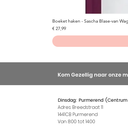
Boeket haken - Sascha Blase-van Wa
Prijs
€ 27,99
Kom Gezellig naar onze 
Dinsdag: Purmerend (Centrum
Adres: Breedstraat 11
1441CB Purmerend
Van 8:00 tot 14:00