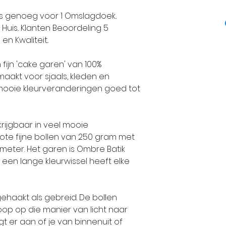
Gewicht: 250 
Maat 80-86: 1 b
Alize Garens p
l is genoeg voor 1 Omslagdoek..
Wassen: 30 Gr
Maat 92-98: 3 b
1984 een grote
uis.. Klanten Beoordeling 5
en Kwaliteit..
Maat 104-110: 2 
unieke en exclu
Maat 116-128: 2 
handbreigaren
 fijn 'cake garen' van 100%
Maat 140: 2 bol
standaarden.
maakt voor sjaals, kleden en
Maat 152: 2 bol
Alle collectie
ooie kleurveranderingen goed tot
Maat 164: 2 bol
volledig geïnt
Maat 176: 2 boll
volgens de laa
Maat 36-38: 3 b
De-wolman.nl ve
krijgbaar in veel mooie
Maat 40-42: 3 b
garens omdat Al
ote fijne bollen van 250 gram met
meter. Het garen is Ombre Batik
Maat 44-46: 4 b
trend op brei 
een lange kleurwissel heeft elke
LET OP DE AANTA
echte super kwa
TRICOTSTEEK, EN
produceert.
WIJ ZIJN NIET AA
Klanten die bi
ehaakt als gebreid. De bollen
OF TE WEINIG WO
service en kwali
op op die manier van licht naar
GEVALLEN KLOPT
vaandel staan,
gt er aan of je van binnenuit of