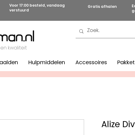
Voor 17:00 besteld, vandaag
E
Gratis afhalen
verstuurd
g
 en kwaliteit
aalden
Hulpmiddelen
Accessoires
Pakket
Alize D