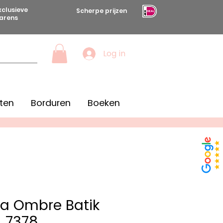
xclusieve
Scherpe prijzen
arens
Log in
ten
Borduren
Boeken
iva Ombre Batik
7378