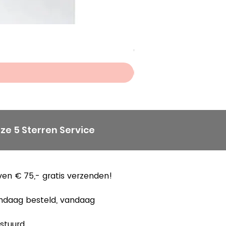
Scheepjes Big Darling Sp
Prijs
€ 8,50
ze 5 Sterren Service
en € 75,- gratis verzenden!
ndaag besteld, vandaag
stuurd