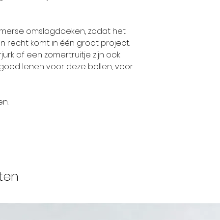
WIJ AANGEVEN W
voor Alize Gare
zomerse omslagdoeken, zodat het
jn recht komt in één groot project.
urk of een zomertruitje zijn ook
 goed lenen voor deze bollen, voor
en.
ten