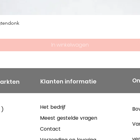
gtendonk
In winkelwagen
On
Klanten informatie
markten
Het bedrijf
Bov
 )
Meest gestelde vragen
Va
Contact
ver
Verzending en levering