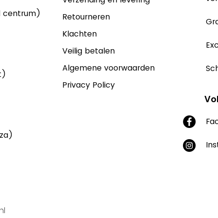
d centrum)
Retourneren
Gra
Klachten
Exc
Veilig betalen
Algemene voorwaarden
Sch
t)
Privacy Policy
Vo
Fa
aza)
In
nl
Supported by Yonglo