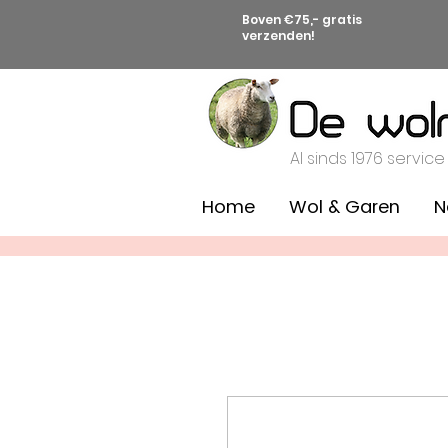
Boven €75,- gratis
verzenden!
Al sinds 1976 service
Home
Wol & Garen
N