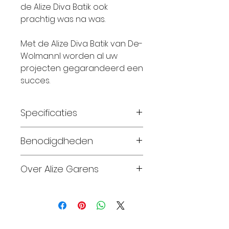
de Alize Diva Batik ook
prachtig was na was.
Met de Alize Diva Batik van De-
Wolman.nl worden al uw
projecten gegarandeerd een
succes.
Specificaties
Breinaalden: 2.5 – 3.5
Benodigdheden
Haaknaalden: 2.5 – 3.5
Materiaal: 100% Microfiber
Maat 56-62: 1 bol
Over Alize Garens
Looplengte: 350 meter
Maat 68-74: 2 bollen
Gewicht: 100 Gram
Maat 80-86: 2 bollen
Alize Garens produceert en
Wassen: 30 Graden
Maat 92-98: 3 bollen
biedt sinds 1984 een grote
Maat 104-110: 3 bollen
verscheidenheid aan