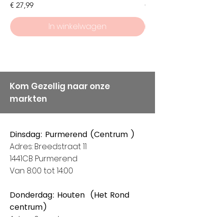
Prijs
Prijs
€ 27,99
€ 8,50
weten dat service en
kwaliteit bij ons hoog in het
In winkelwagen
vaandel staan, vandaar
onze keuze voor Alize
Garens.
Kom Gezellig naar onze
markten
Dinsdag: Purmerend (Centrum )
Adres: Breedstraat 11
1441CB Purmerend
Van 8:00 tot 14:00
Donderdag: Houten (Het Rond
centrum)