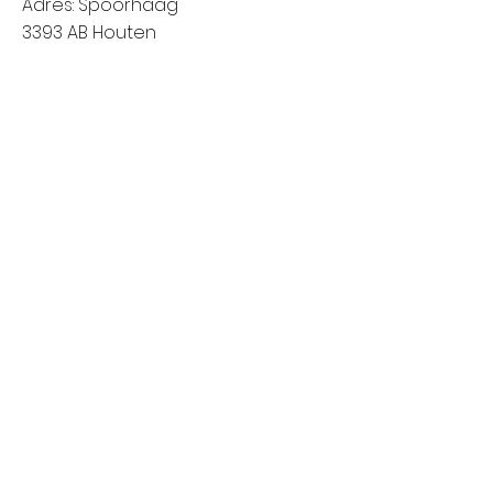
Adres: Spoorhaag
3393 AB Houten
Van 8:00 tot 14:00
Vrijdag: Amstelveen (Stadshart)
Adres: Rembrandthof
1181 ZL Amstelveen
Van 8:00 tot 17:00
Zaterdag: Nieuwegein (City Plaza)
Adres: Raadstede 2
3431 HA Nieuwegein
Van 8:00 tot 17:00
Klanten informatie
Het bedrijf
Meest gestelde vragen