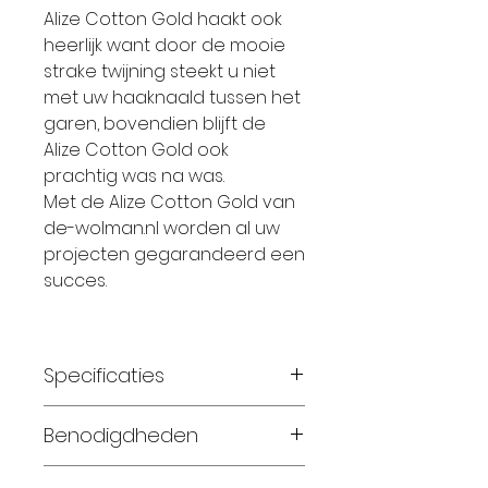
Alize Cotton Gold haakt ook
heerlijk want door de mooie
strake twijning steekt u niet
met uw haaknaald tussen het
garen, bovendien blijft de
Alize Cotton Gold ook
prachtig was na was.
Met de Alize Cotton Gold van
de-wolman.nl worden al uw
projecten gegarandeerd een
succes.
Specificaties
Materiaal: 55% katoen 45%
Benodigdheden
acryl
Gewicht: 100 gram
Maat 56-62: 1 bollen