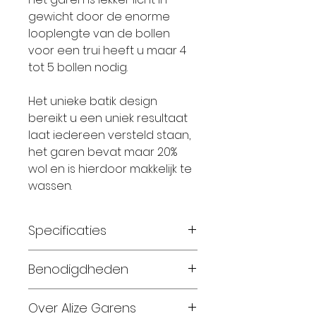
gewicht door de enorme
looplengte van de bollen
voor een trui heeft u maar 4
tot 5 bollen nodig.
Het unieke batik design
bereikt u een uniek resultaat
laat iedereen versteld staan,
het garen bevat maar 20%
wol en is hierdoor makkelijk te
wassen.
Specificaties
Materiaal:
80% Acryl 20%
Benodigdheden
Wol
Gewicht:
100 gram
Voor een sjaal van 20 cm
Over Alize Garens