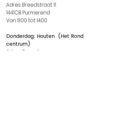
Adres: Breedstraat 11
1441CB Purmerend
Van 8:00 tot 14:00
Donderdag: Houten (Het Rond
centrum)
Adres: Spoorhaag
3393 AB Houten
Van 8:00 tot 14:00
Vrijdag: Amstelveen (Stadshart)
Adres: Rembrandthof
1181 ZL Amstelveen
Van 8:00 tot 17:00
Zaterdag: Nieuwegein (City Plaza)
Adres: Raadstede 2
3431 HA Nieuwegein