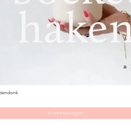
gtendonk
In winkelwagen