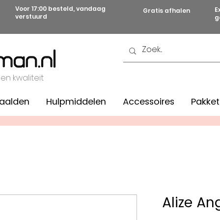
Voor 17:00 besteld, vandaag
E
Gratis afhalen
verstuurd
g
 en kwaliteit
aalden
Hulpmiddelen
Accessoires
Pakket
Alize An