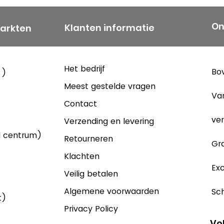
On
Klanten informatie
markten
Het bedrijf
Bov
 )
Meest gestelde vragen
Va
Contact
ver
Verzending en levering
d centrum)
Retourneren
Gra
Klachten
Exc
Veilig betalen
Algemene voorwaarden
Sch
t)
Privacy Policy
Vo