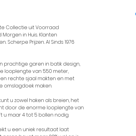
Haaknaalden: 3 
breien op pen
Alize Garens p
Wassen: wasma
1984 een grote
Proeflapje: bre
Maat 56-62: 1 b
unieke en exclu
ote Collectie uit Voorraad
hoogte 32 stek
Maat 68-74: 2 b
handbreigaren
Morgen in Huis.. Klanten
Maat 80-86: 2 b
standaarden.
. Scherpe Prijzen.. Al Sinds 1976
Maat 92-98: 2 b
Alle collectie
Maat 104-110: 3 
volledig geïnt
en prachtige garen in batik design,
Maat 116-128: 3 
volgens de laa
e looplengte van 550 meter,
Maat 140: 3 bol
De-wolman.nl ve
een rechte sjaal makten en met
Maat 152: 4 bol
garens omdat Al
ote omslagdoek maken.
Maat 164: 4 bol
trend op brei 
Maat 176: 4 boll
echte super kwa
kunt u zowel haken als breien, het
Maat 36-38: 4 b
produceert.
wicht door de enorme looplengte van
Maat 40-42: 5 b
Klanten die bi
t u maar 4 tot 5 bollen nodig.
Maat 44-46: 6 b
service en kwali
ikt u een uniek resultaat laat
vaandel staan,