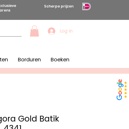
xclusieve
Scherpe prijzen
arens
Log in
ten
Borduren
Boeken
gora Gold Batik
4341