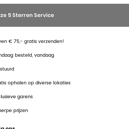
ze 5 Sterren Service
en € 75,- gratis verzenden!
ndaag besteld, vandaag
stuurd
tis ophalen op diverse lokaties
lusieve garens
erpe prijzen
lg ons