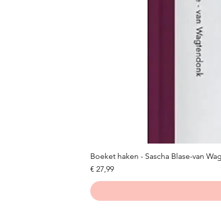
Boeket haken - Sascha Blase-van Wa
Prijs
€ 27,99