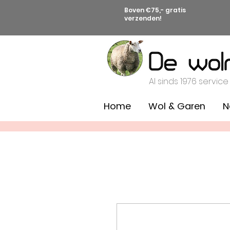
Boven €75,- gratis
verzenden!
Al sinds 1976 service
Home
Wol & Garen
N