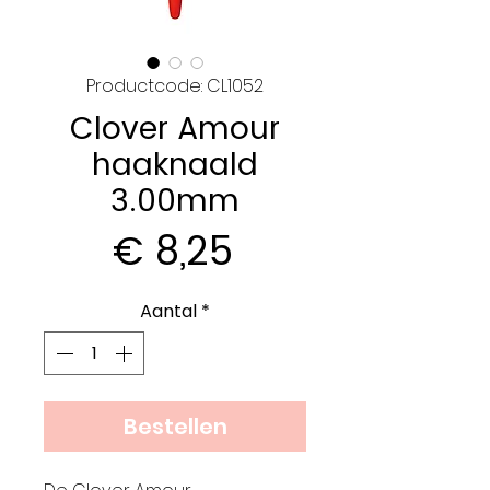
Productcode: CL1052
Clover Amour
haaknaald
3.00mm
Prijs
€ 8,25
Aantal
*
Bestellen