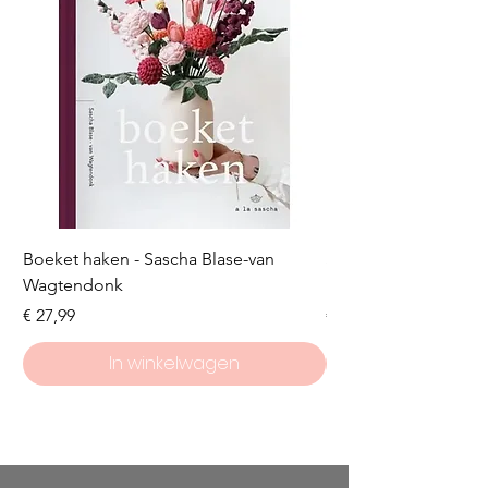
Boeket haken - Sascha Blase-van
Scheepjes Big Darlin
Wagtendonk
Lakeside
Prijs
Prijs
€ 27,99
€ 8,50
In winkelwagen