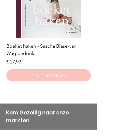
Boeket haken - Sascha Blase-van
Scheepjes Big Darlin
Wagtendonk
Lakeside
Prijs
Prijs
€ 27,99
€ 8,50
In winkelwagen
Kom Gezellig naar onze
markten