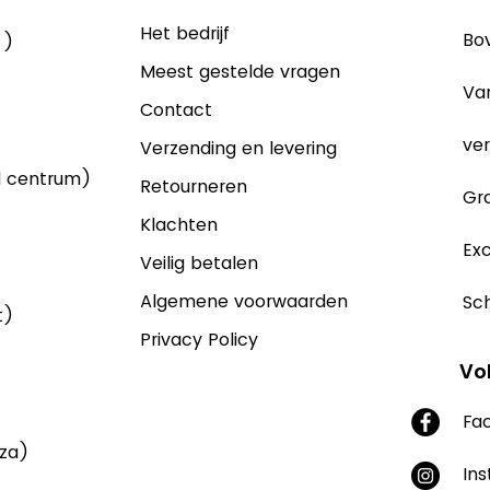
Het bedrijf
Bov
 )
Meest gestelde vragen
Va
Contact
ver
Verzending en levering
d centrum)
Retourneren
Gra
Klachten
Exc
Veilig betalen
Algemene voorwaarden
Sch
t)
Privacy Policy
Vo
Fa
aza)
In