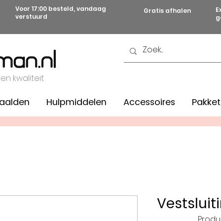
Voor 17:00 besteld, vandaag
E
Gratis afhalen
verstuurd
g
 en kwaliteit
aalden
Hulpmiddelen
Accessoires
Pakket
Vestslui
Produ