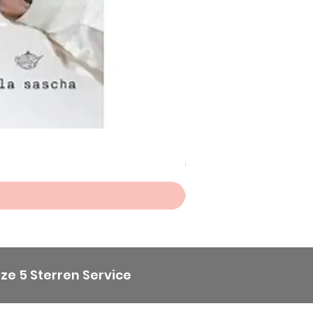
Scheepjes Big Darling Sp
Prijs
€ 8,50
ze 5 Sterren Service