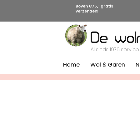
Boven €75,- gratis
verzenden!
Al sinds 1976 service
Home
Wol & Garen
N