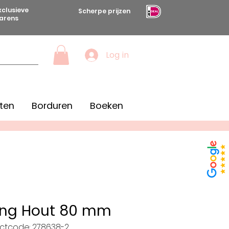
xclusieve
Scherpe prijzen
arens
Log in
ten
Borduren
Boeken
ting Hout 80 mm
ctcode: 278638-2