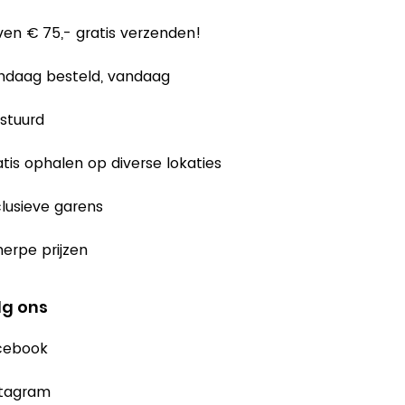
en € 75,- gratis verzenden!
ndaag besteld, vandaag
stuurd
tis ophalen op diverse lokaties
lusieve garens
erpe prijzen
lg ons
cebook
stagram