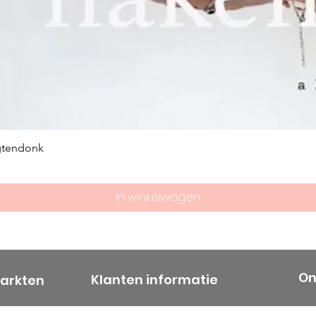
gtendonk
In winkelwagen
On
Klanten informatie
markten